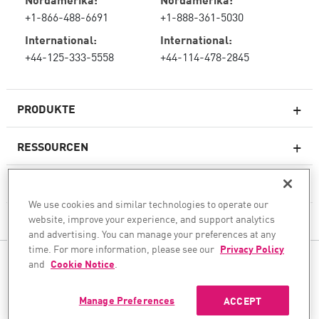
+1-866-488-6691
+1-888-361-5030
International:
International:
+44-125-333-5558
+44-114-478-2845
PRODUKTE
RESSOURCEN
Next-Generation-Firewalls
SERVICES & SUPPORT
Unternehmens-Firewall
We use cookies and similar technologies to operate our
website, improve your experience, and support analytics
UNTERNEHMEN
Cloud Network Security
and advertising. You can manage your preferences at any
WAF
time. For more information, please see our
Privacy Policy
FOLGEN SIE UNS
and
Cookie Notice
.
SASE
Wir unterstützen Ihre KI-Transformation
Manage Preferences
ACCEPT
© 1994–2026 Check Point Software Technologies Ltd. Alle Rechte vorbehalten.
Urheberrecht
Datenschutzrichtlinie
Cookie Einstellungen
Die neuesten Nachrichten