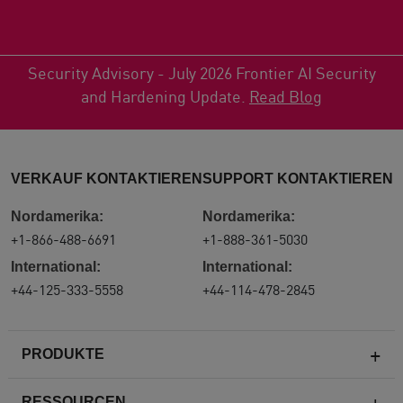
Security Advisory - July 2026 Frontier AI Security
and Hardening Update.
Read Blog
VERKAUF KONTAKTIEREN
SUPPORT KONTAKTIEREN
Nordamerika:
Nordamerika:
+1-866-488-6691
+1-888-361-5030
International:
International:
+44-125-333-5558
+44-114-478-2845
PRODUKTE
RESSOURCEN