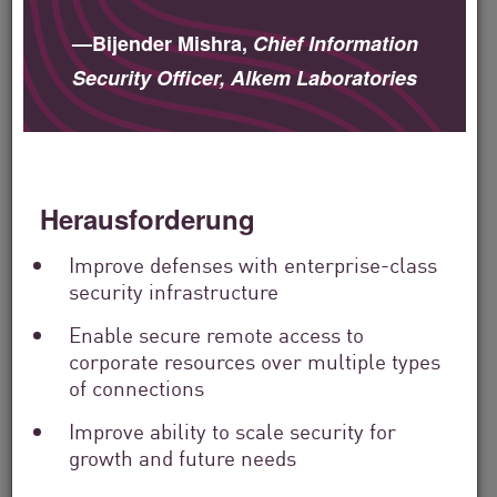
Filter
by
—Bijender Mishra,
Chief Information
Solutions
Filter
Security Officer, Alkem Laboratories
by
Industry
Filter
by
Location
Herausforderung
Search
by
Keyword
Improve defenses with enterprise-class
security infrastructure
Enable secure remote access to
corporate resources over multiple types
of connections
Improve ability to scale security for
growth and future needs