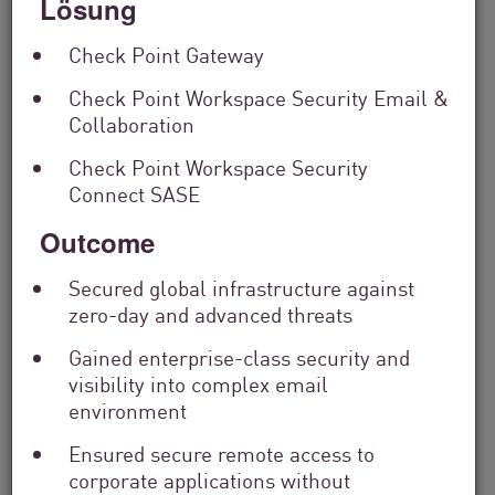
Lösung
Check Point Gateway
Check Point Workspace Security Email &
Collaboration
Check Point Workspace Security
Connect SASE
Finanzdienstleistungen
From Dashboard Chaos To A Single
Outcome
Risk Score:...
Secured global infrastructure against
zero-day and advanced threats
Jetzt lesen
2 Min. Lesezeit
Gained enterprise-class security and
visibility into complex email
environment
Ensured secure remote access to
corporate applications without