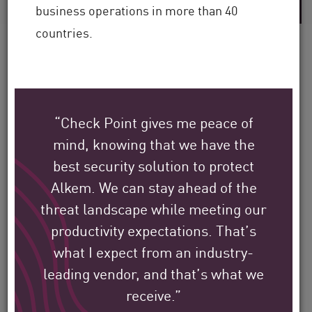
business operations in more than 40
countries.
So schützen
Check Point Kunden ihre
“Check Point gives me peace of
mind, knowing that we have the
Umgebung in aller Welt.
best security solution to protect
Alkem. We can stay ahead of the
Wir haben es uns zur Aufgabe gemacht,
threat landscape while meeting our
zum Schutz der größten Unternehmen,
productivity expectations. That’s
Behörden und Serviceanbieter der ganzen
what I expect from an industry-
Welt beizutragen.
leading vendor, and that’s what we
receive.”