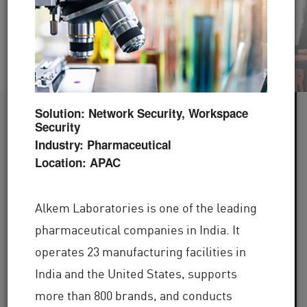
Video ansehen
Jetzt lesen
Solution: Network Security, Workspace
60+
Security
Industry: Pharmaceutical
Betreute Branchen
Location: APAC
100.000+
Alkem Laboratories is one of the leading
pharmaceutical companies in India. It
Kunden weltweit
operates 23 manufacturing facilities in
30+
India and the United States, supports
more than 800 brands, and conducts
Jahre Branchenerfahrung