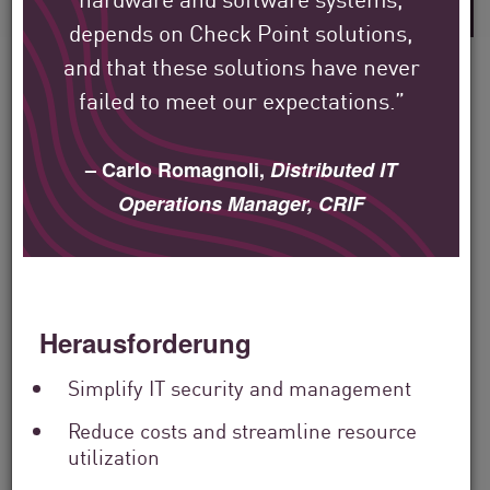
depends on Check Point solutions,
and that these solutions have never
failed to meet our expectations.”
So schützen
– Carlo Romagnoli,
Distributed IT
Check Point Kunden ihre
Operations Manager, CRIF
Umgebung in aller Welt.
Wir haben es uns zur Aufgabe gemacht,
Herausforderung
zum Schutz der größten Unternehmen,
Behörden und Serviceanbieter der ganzen
Simplify IT security and management
Welt beizutragen.
Reduce costs and streamline resource
utilization