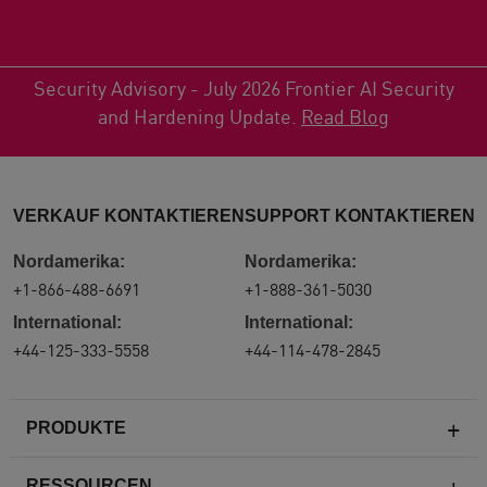
Security Advisory - July 2026 Frontier AI Security
and Hardening Update.
Read Blog
VERKAUF KONTAKTIEREN
SUPPORT KONTAKTIEREN
Nordamerika:
Nordamerika:
+1-866-488-6691
+1-888-361-5030
International:
International:
+44-125-333-5558
+44-114-478-2845
PRODUKTE
RESSOURCEN