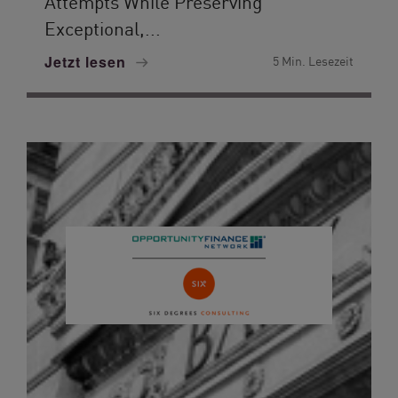
Attempts While Preserving
Exceptional,...
Jetzt lesen
5 Min. Lesezeit