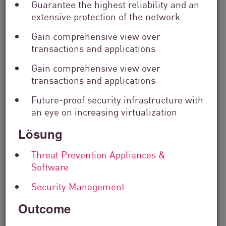
Filter
Guarantee the highest reliability and an
by
extensive protection of the network
Solutions
Filter
Gain comprehensive view over
by
transactions and applications
Industry
Filter
Gain comprehensive view over
by
transactions and applications
Location
Future-proof security infrastructure with
Search
by
an eye on increasing virtualization
Keyword
Lösung
Threat Prevention Appliances &
Software
Security Management
Outcome