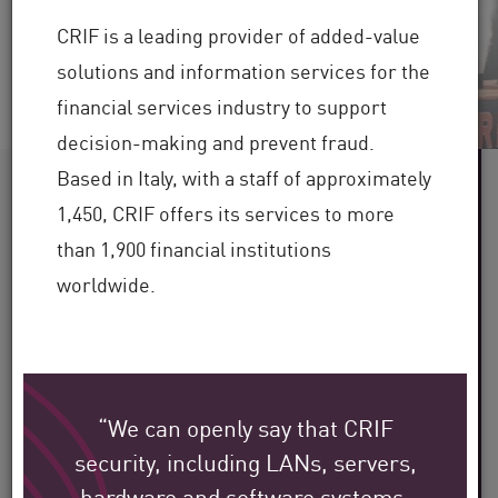
Video ansehen
Jetzt lesen
CRIF is a leading provider of added-value
solutions and information services for the
financial services industry to support
decision-making and prevent fraud.
Based in Italy, with a staff of approximately
60+
1,450, CRIF offers its services to more
than 1,900 financial institutions
Betreute Branchen
worldwide.
100.000+
Kunden weltweit
30+
“We can openly say that CRIF
security, including LANs, servers,
Jahre Branchenerfahrung
hardware and software systems,