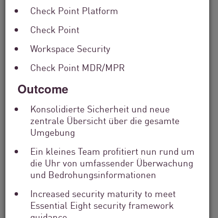
Check Point Platform
Check Point
Workspace Security
Check Point MDR/MPR
Outcome
Finanzdienstleistungen
From Dashboard Chaos To A Single
Konsolidierte Sicherheit und neue
Risk Score:...
zentrale Übersicht über die gesamte
Umgebung
Ein kleines Team profitiert nun rund um
Jetzt lesen
5 Min. Lesezeit
die Uhr von umfassender Überwachung
und Bedrohungsinformationen
Increased security maturity to meet
Essential Eight security framework
guidance.