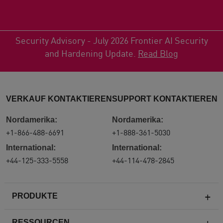
Security Advisory - July 2026 Frontier AI Security
and Hardening Update.
Read Blog
VERKAUF KONTAKTIEREN
SUPPORT KONTAKTIEREN
Nordamerika:
Nordamerika:
+1-866-488-6691
+1-888-361-5030
International:
International:
+44-125-333-5558
+44-114-478-2845
PRODUKTE
RESSOURCEN