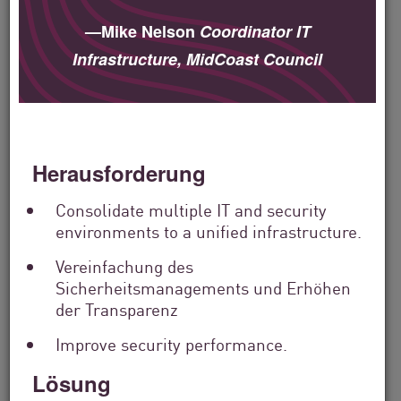
Filter
by
—Mike Nelson
Coordinator IT
Solutions
Infrastructure, MidCoast Council
Filter
by
Industry
Filter
by
Location
Herausforderung
Search
by
Consolidate multiple IT and security
Keyword
environments to a unified infrastructure.
Vereinfachung des
Sicherheitsmanagements und Erhöhen
der Transparenz
Improve security performance.
Lösung