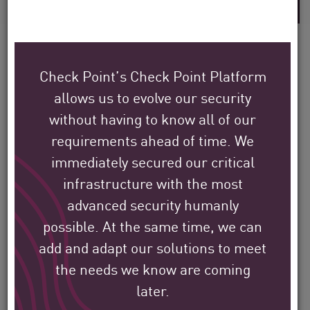
Check Point’s Check Point Platform
So schützen
allows us to evolve our security
without having to know all of our
Check Point Kunden ihre
requirements ahead of time. We
Umgebung in aller Welt.
immediately secured our critical
infrastructure with the most
Wir haben es uns zur Aufgabe gemacht,
advanced security humanly
zum Schutz der größten Unternehmen,
possible. At the same time, we can
Behörden und Serviceanbieter der ganzen
add and adapt our solutions to meet
Welt beizutragen.
the needs we know are coming
later.