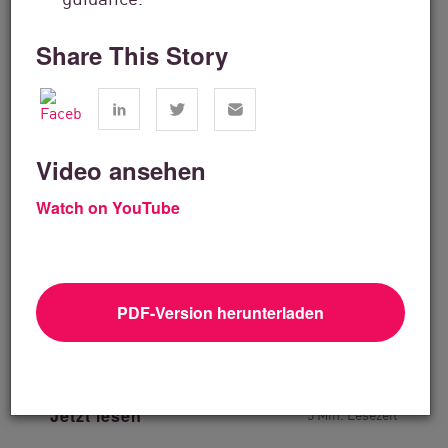
Share This Story
Video ansehen
Watch on YouTube
Technologielösungen
PDF-Version herunterladen
How SEP2 Delivers Specialized Cyber
Security Services That...
Jetzt lesen
5 Min. Lesezeit