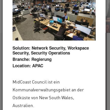
Video ansehen
Jetzt lesen
60+
Solution: Network Security, Workspace
Security, Security Operations
Betreute Branchen
Branche: Regierung
Location: APAC
100.000+
MidCoast Council ist ein
Kunden weltweit
Kommunalverwaltungsgebiet an der
30+
Ostküste von New South Wales,
Australien.
Jahre Branchenerfahrung