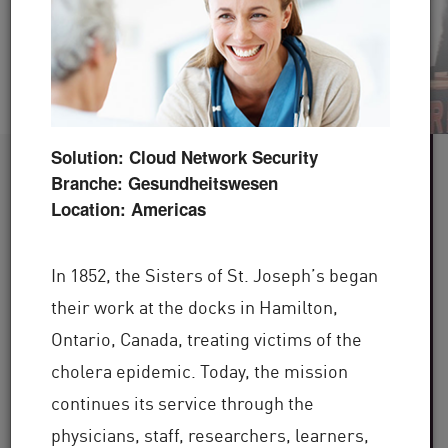
Video ansehen
Jetzt lesen
Solution: Cloud Network Security
60+
Branche: Gesundheitswesen
Location: Americas
Betreute Branchen
100.000+
In 1852, the Sisters of St. Joseph’s began
their work at the docks in Hamilton,
Ontario, Canada, treating victims of the
Kunden weltweit
cholera epidemic. Today, the mission
30+
continues its service through the
physicians, staff, researchers, learners,
Jahre Branchenerfahrung