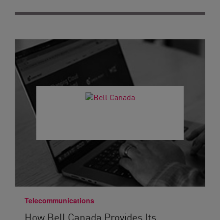
Telecommunications
How Bell Canada Provides Its