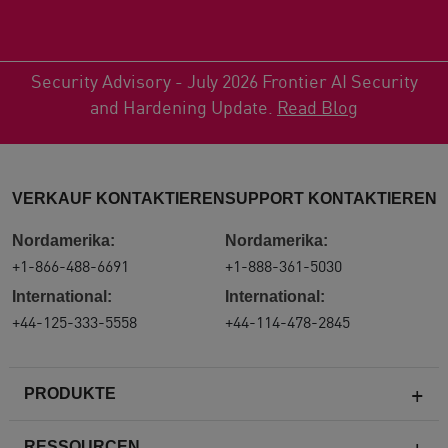
Security Advisory - July 2026 Frontier AI Security
and Hardening Update.
Read Blog
VERKAUF KONTAKTIEREN
SUPPORT KONTAKTIEREN
Nordamerika:
Nordamerika:
+1-866-488-6691
+1-888-361-5030
International:
International:
+44-125-333-5558
+44-114-478-2845
PRODUKTE
RESSOURCEN