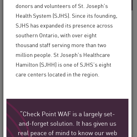
donors and volunteers of St. Joseph’s
Health System (SJHS). Since its founding,
SJHS has expanded its presence across
southern Ontario, with over eight
So schützen
thousand staff serving more than two
Check Point Kunden ihre
million people. St Joseph’s Healthcare
Umgebung in aller Welt.
Hamilton (SJHH) is one of SJHS’s eight
care centers located in the region.
Wir haben es uns zur Aufgabe gemacht,
zum Schutz der größten Unternehmen,
Behörden und Serviceanbieter der ganzen
“Check Point WAF is a largely set-
Welt beizutragen.
and-forget solution. It has given us
real peace of mind to know our web