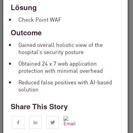
Lösung
Check Point WAF
Outcome
Gained overall holistic view of the
hospital’s security posture
Finanzdienstleistungen
Obtained 24 x 7 web application
From Dashboard Chaos To A Single
protection with minimal overhead
Risk Score:...
Reduced false positives with AI-based
solution
Jetzt lesen
3 Min. Lesezeit
Share This Story