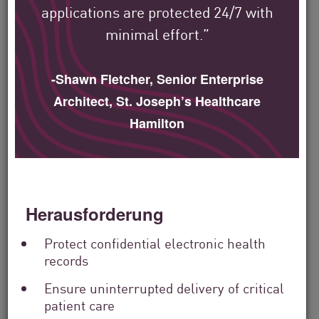
Filter
applications are protected 24/7 with
by
Solutions
minimal effort.”
Filter
by
Industry
-Shawn Fletcher, Senior Enterprise
Filter
Architect, St. Joseph’s Healthcare
by
Location
Hamilton
Search
by
Keyword
Herausforderung
Protect confidential electronic health
records
Ensure uninterrupted delivery of critical
patient care