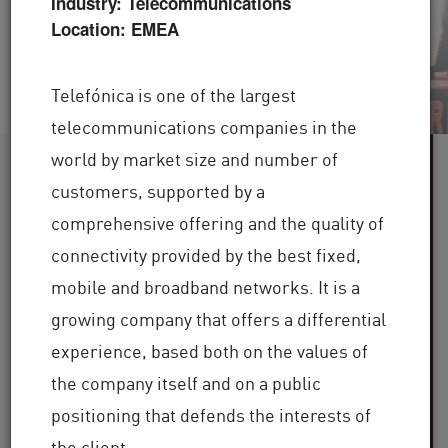
Industry: Telecommunications
Video ansehen
Jetzt lesen
Location: EMEA
Telefónica is one of the largest
telecommunications companies in the
world by market size and number of
60+
customers, supported by a
comprehensive offering and the quality of
Betreute Branchen
connectivity provided by the best fixed,
100.000+
mobile and broadband networks. It is a
growing company that offers a differential
Kunden weltweit
experience, based both on the values of
30+
the company itself and on a public
positioning that defends the interests of
Jahre Branchenerfahrung
the client.