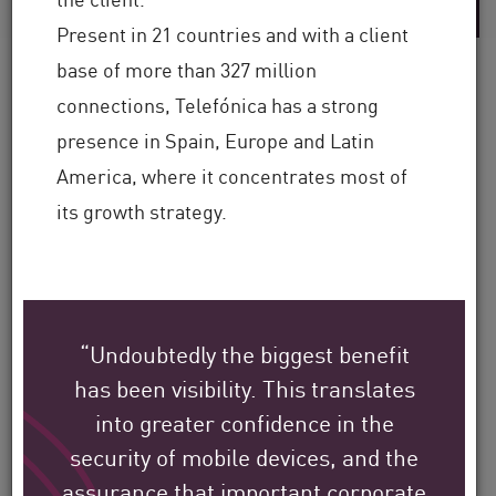
Present in 21 countries and with a client
base of more than 327 million
connections, Telefónica has a strong
presence in Spain, Europe and Latin
So schützen
America, where it concentrates most of
Check Point Kunden ihre
its growth strategy.
Umgebung in aller Welt.
Wir haben es uns zur Aufgabe gemacht,
zum Schutz der größten Unternehmen,
“Undoubtedly the biggest benefit
Behörden und Serviceanbieter der ganzen
has been visibility. This translates
Welt beizutragen.
into greater confidence in the
security of mobile devices, and the
assurance that important corporate