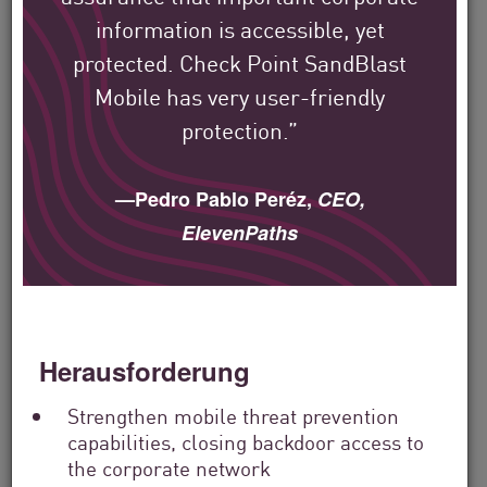
Filter
by
information is accessible, yet
Solutions
protected. Check Point SandBlast
Filter
Mobile has very user-friendly
by
Industry
protection.”
Filter
by
Location
—Pedro Pablo Peréz,
CEO,
Search
ElevenPaths
by
Keyword
Herausforderung
Strengthen mobile threat prevention
capabilities, closing backdoor access to
the corporate network