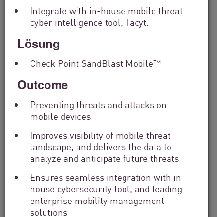
Integrate with in-house mobile threat
cyber intelligence tool, Tacyt.
Lösung
Check Point SandBlast Mobile™
Outcome
Finanzdienstleistungen
From Dashboard Chaos To A Single
Preventing threats and attacks on
mobile devices
Risk Score:...
Improves visibility of mobile threat
landscape, and delivers the data to
Jetzt lesen
2 Min. Lesezeit
analyze and anticipate future threats
Ensures seamless integration with in-
house cybersecurity tool, and leading
enterprise mobility management
solutions