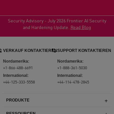
Security Advisory - July 2026 Frontier AI Security
and Hardening Update.
Read Blog
VERKAUF KONTAKTIEREN
SUPPORT KONTAKTIEREN
Nordamerika:
Nordamerika:
+1-866-488-6691
+1-888-361-5030
International:
International:
+44-125-333-5558
+44-114-478-2845
PRODUKTE
RESSOURCEN