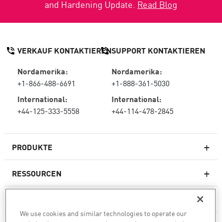
and Hardening Update.
Read Blog
VERKAUF KONTAKTIEREN
SUPPORT KONTAKTIEREN
Nordamerika:
Nordamerika:
+1-866-488-6691
+1-888-361-5030
International:
International:
+44-125-333-5558
+44-114-478-2845
PRODUKTE
RESSOURCEN
Next-Generation-Firewalls
SERVICES & SUPPORT
Unternehmens-Firewall
We use cookies and similar technologies to operate our