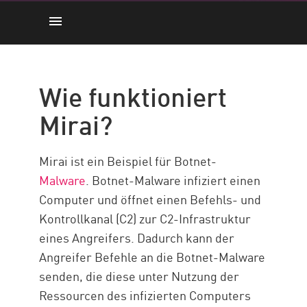
Wie funktioniert es
Wie benutzt man
Wie funktioniert
Die Drohung
Mirai?
So schützen Sie sich
Mirai-Malware-Schutz mit
Mirai ist ein Beispiel für Botnet-
Check Point
Malware
. Botnet-Malware infiziert einen
Ressourcen
Computer und öffnet einen Befehls- und
Kontrollkanal (C2) zur C2-Infrastruktur
eines Angreifers. Dadurch kann der
Angreifer Befehle an die Botnet-Malware
senden, die diese unter Nutzung der
Ressourcen des infizierten Computers