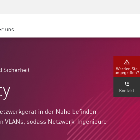
Security Awareness
CISO Schulung
Secure Academy
r uns
latform
ter
Werden Sie
 Sicherheit
angegriffen?
nternehmen
ty
Kontakt
 Netzwerkgerät in der Nähe befinden
en VLANs, sodass Netzwerk-Ingenieure