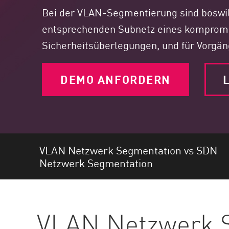
Endgeräte
Bei der VLAN-Segmentierung sind böswil
Durchsuchen
entsprechenden Subnetz eines kompromit
SaaS
Sicherheitsüberlegungen, und für Vorg
EXPOSURE MANAGEMENT
DEMO ANFORDERN
L
Bedrohungsdaten
Exposure Prioritization
Cyber Asset Attack Surface Management
Sichere Abhilfe
VLAN Netzwerk Segmentation vs SDN
ThreatCloud KI
Netzwerk Segmentation
AI SECURITY
Workforce AI Security
VLAN Netzwerk 
AI Red Teaming
Produkte A bis Z anzeigen