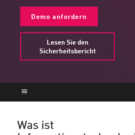
Demo anfordern
Lesen Sie den
Sicherheitsbericht
Was ist es
Was ist OT?
Was ist
Warum Zusammenarbeit