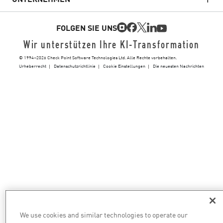
WAF
FOLGEN SIE UNS
SASE
Wir unterstützen Ihre KI-Transformation
© 1994–2026 Check Point Software Technologies Ltd. Alle Rechte vorbehalten.
Urheberrecht
Datenschutzrichtlinie
Cookie Einstellungen
Die neuesten Nachrichten
E-Mail-Sicherheit
Endpoint Protection Plattform
Bedrohungsdaten
Schwachstellen-Priorisierung
Sichere Abhilfe
We use cookies and similar technologies to operate our