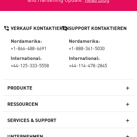
VERKAUF KONTAKTIEREN
SUPPORT KONTAKTIEREN
Nordamerika:
Nordamerika:
+1-866-488-6691
+1-888-361-5030
International:
International:
+44-125-333-5558
+44-114-478-2845
PRODUKTE
RESSOURCEN
Next-Generation-Firewalls
SERVICES & SUPPORT
Unternehmens-Firewall
UNTERNEHMEN
Cloud Network Security