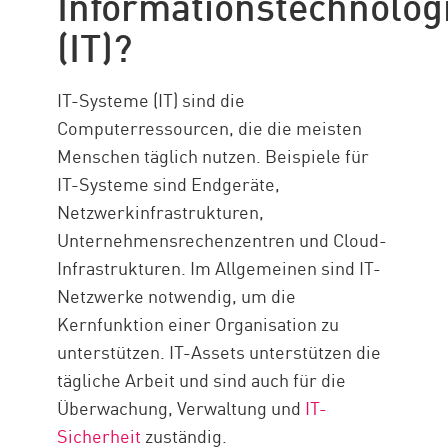
Informationstechnolog
notwendig ist
(IT)?
Warum ist es so wichtig?
IT und OT mit CP
IT-Systeme (IT) sind die
Ressourcen
Computerressourcen, die die meisten
Menschen täglich nutzen. Beispiele für
IT-Systeme sind Endgeräte,
Netzwerkinfrastrukturen,
Unternehmensrechenzentren und Cloud-
Infrastrukturen. Im Allgemeinen sind IT-
Netzwerke notwendig, um die
Kernfunktion einer Organisation zu
unterstützen. IT-Assets unterstützen die
tägliche Arbeit und sind auch für die
Überwachung, Verwaltung und
IT-
Sicherheit
zuständig.