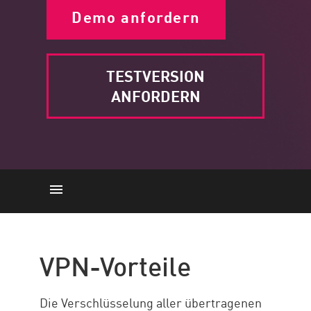
Demo anfordern
TESTVERSION
ANFORDERN
Vorteile
Die zentralen Thesen
VPN-Vorteile
Ressourcen
Die Verschlüsselung aller übertragenen