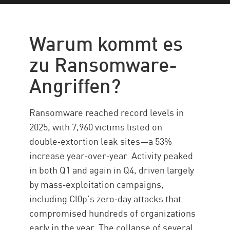
Anschläge
Wie es funktioniert
Warum kommt es
Typen
zu Ransomware-
Beliebte Varianten
Angriffen?
Auswirkung auf das Geschäft
Zielbranchen
Ransomware reached record levels in
Ransomware-Schutz
2025, with 7,960 victims listed on
Beseitigung von Ransomware
double‑extortion leak sites—a 53%
increase year‑over‑year. Activity peaked
Lösung
in both Q1 and again in Q4, driven largely
by mass‑exploitation campaigns,
including Cl0p’s zero‑day attacks that
compromised hundreds of organizations
early in the year. The collapse of several