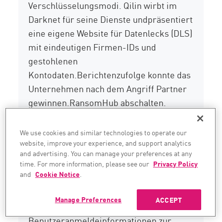
Verschlüsselungsmodi.
Qilin
wirbt im
Darknet für seine Dienste und
präsentiert
eine eigene Website für Datenlecks (DLS)
mit eindeutigen Firmen-IDs und
gestohlenen
Kontodaten.
Berichten
zufolge konnte
das
Unternehmen nach dem Angriff Partner
gewinnen.
RansomHub
abschalten.
6.Ryuk
We use cookies and similar technologies to operate our
website, improve your experience, and support analytics
Ryuk
ist ein Beispiel für eine sehr
and advertising. You can manage your preferences at any
gezielte Ransomware-Variante. Die
time. For more information, please see our
Privacy Policy
and
Cookie Notice
.
Verbreitung erfolgt häufig über Spear-
Phishing-E-Mails oder durch die
Manage Preferences
ACCEPT
Verwendung kompromittierter
Benutzeranmeldeinformationen zur