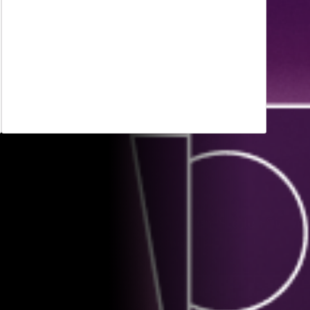
Granulare Freigabekontrollen
Cloud-native Kontrollen setzen granulare
Freigabe-Richtlinien durch, indem sie die
Rechte zur Zusammenarbeit für Dateien
oder Ordner regeln.
ung vor den modernsten Angriffen. Stellen Sie in
ben Sie sofort den Unterschied.