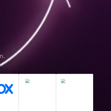
m.
ox
ShareFile
SharePoint