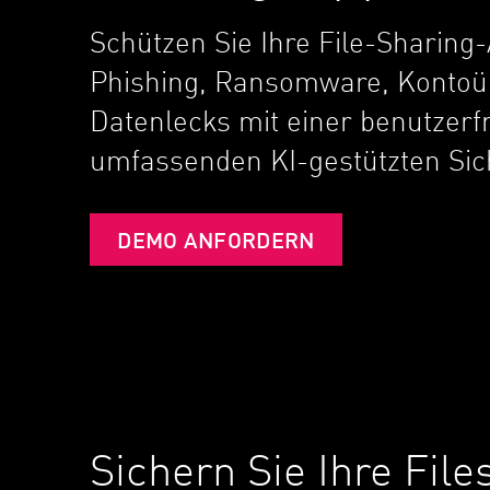
Endgeräte
Schützen Sie Ihre File-Sharing
Durchsuchen
Phishing, Ransomware, Konto
SaaS
Datenlecks mit einer benutzerf
EXPOSURE MANAGEMENT
umfassenden KI-gestützten Sic
Bedrohungsdaten
Exposure Prioritization
DEMO ANFORDERN
Cyber Asset Attack Surface Management
Sichere Abhilfe
ThreatCloud KI
AI SECURITY
Workforce AI Security
Sichern Sie Ihre Fil
AI Red Teaming
Produkte A bis Z anzeigen