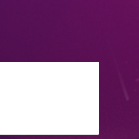
 Loss Prevention (DLP)
lten Sie Einblick und Kontrolle über
Ihre sensiblen Daten in Ihrer
mten Filesharing-Umgebung.