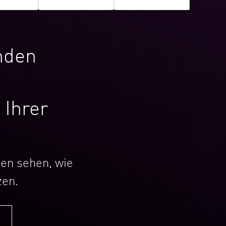
nden
 Ihrer
nen sehen, wie
zen.