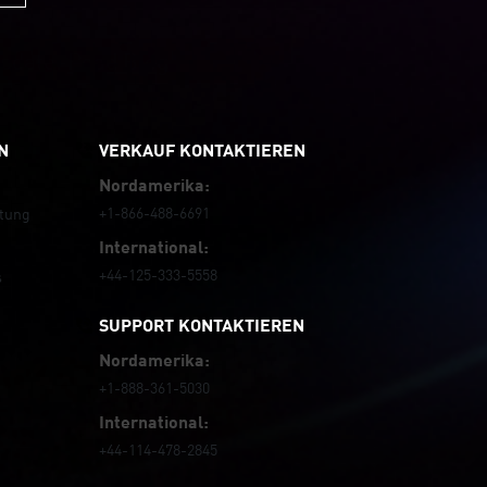
Update.
Read Blog
N
VERKAUF KONTAKTIEREN
Nordamerika:
+1-866-488-6691
tung
International:
+44-125-333-5558
s
SUPPORT KONTAKTIEREN
Nordamerika:
+1-888-361-5030
International:
+44-114-478-2845