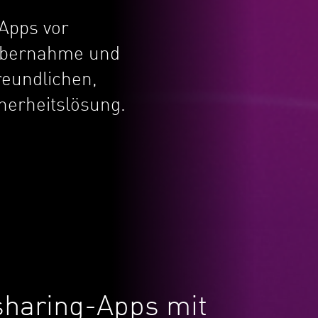
-Apps vor
übernahme und
reundlichen,
herheitslösung.
esharing-Apps mit