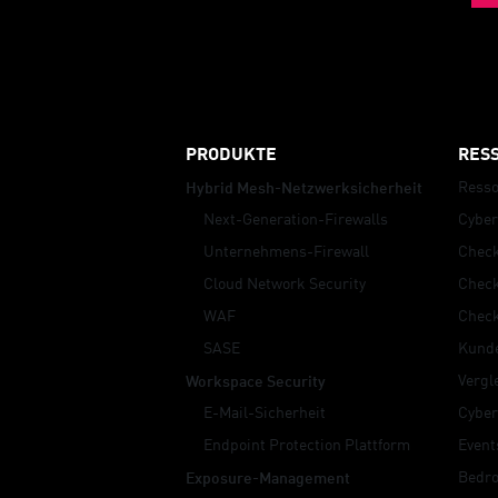
Security Advisor
PRODUKTE
RES
Resso
Hybrid Mesh-Netzwerksicherheit
Next-Generation-Firewalls
Cybe
Unternehmens-Firewall
Check
Cloud Network Security
Check
WAF
Chec
SASE
Kunde
Vergl
Workspace Security
E-Mail-Sicherheit
Cyber
Endpoint Protection Plattform
Event
Bedr
Exposure-Management