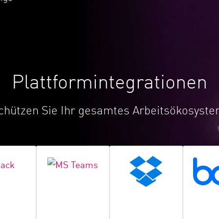
Plattformintegrationen
chützen Sie Ihr gesamtes Arbeitsökosyste
ack
Teams
Dropbox
B