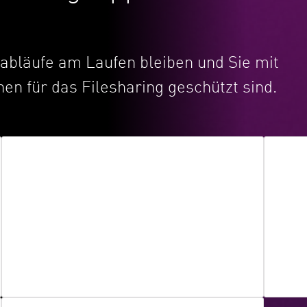
sabläufe am Laufen bleiben und Sie mit
en für das Filesharing geschützt sind.
Erkennung bösartiger Dateien
Data
Alle Dateien werden auf schädliche
Erha
Inhalte geprüft. Wenn Zero-Day-Malware
alle 
entdeckt wird, isoliert Check Point die
gesa
Datei und führt eine
Bedrohungsentfernung durch.