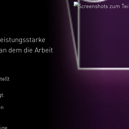
leistungsstarke
 an dem die Arbeit
ellt
t.
en
tige