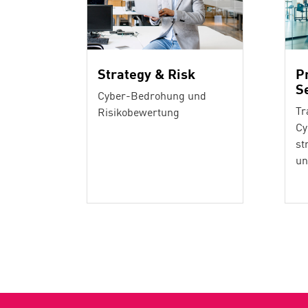
Strategy & Risk
P
S
Cyber-Bedrohung und
Tr
Risikobewertung
Cy
st
un