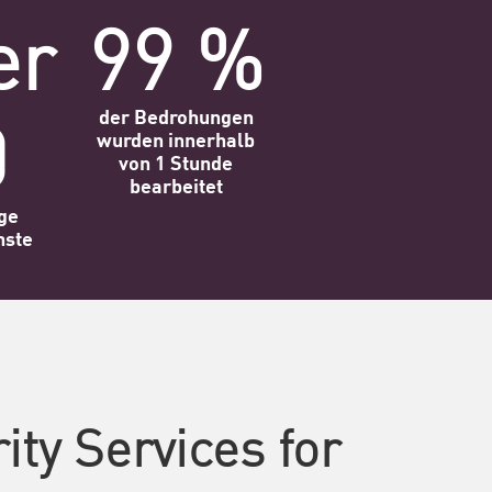
er
99 %
0
der Bedrohungen
wurden innerhalb
von 1 Stunde
bearbeitet
ige
nste
ty Services for