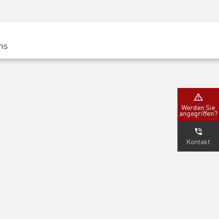
Security Awareness
CISO Schulung
Secure Academy
ns
latform
ter
Werden Sie
angegriffen?
nternehmen
Kontakt