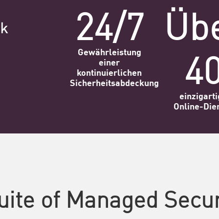
24/7
Üb
ck
4
Gewährleistung
einer
kontinuierlichen
Sicherheitsabdeckung
einzigart
Online-Die
uite of Managed Securi