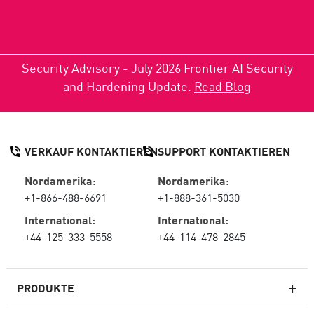
Security Advisory - July 2026 Frontier AI Security
and Hardening Update.
Read Blog
VERKAUF KONTAKTIEREN
SUPPORT KONTAKTIEREN
Nordamerika:
Nordamerika:
+1-866-488-6691
+1-888-361-5030
International:
International:
+44-125-333-5558
+44-114-478-2845
PRODUKTE