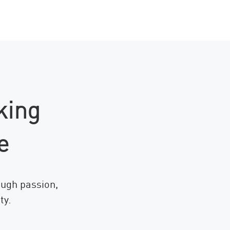
king
e
ough passion,
ty.