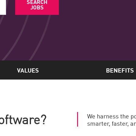
SEARCH
JOBS
VALUES
BENEFITS
oftware?
We harness the pote
smarter, faster, a