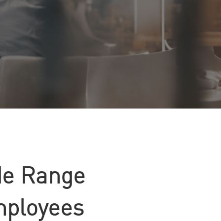
de Range
mployees