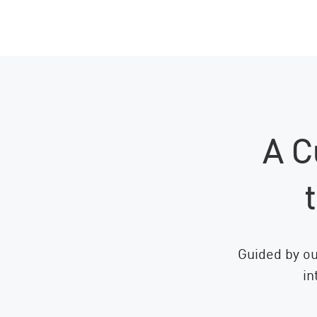
A C
Guided by ou
in