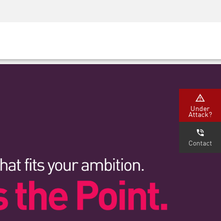
Concientización sobre seguridad
Capacitación del CISO
Academia segura
m
tners)
Under
Attack?
Contact