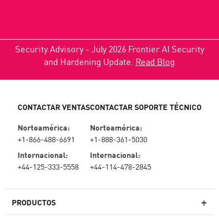
Security Advisory - July 2026 Frontier AI Security
and Hardening Update.
Read Blog
CONTACTAR VENTAS
CONTACTAR SOPORTE TÉCNICO
Norteamérica:
Norteamérica:
+1-866-488-6691
+1-888-361-5030
Internacional:
Internacional:
+44-125-333-5558
+44-114-478-2845
PRODUCTOS