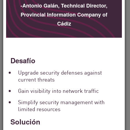
-Antonio Galán, Technical Director,
Provincial Information Company of
Filter
by
Cádiz
Solutions
Filter
by
Industry
Filter
Desafío
by
Location
Upgrade security defenses against
Search
current threats
by
Keyword
Gain visibility into network traffic
Simplify security management with
limited resources
Solución