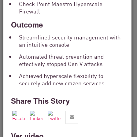
Check Point Maestro Hyperscale
Firewall
Outcome
Streamlined security management with
an intuitive console
Automated threat prevention and
effectively stopped Gen V attacks
Servicios financieros
Achieved hyperscale flexibility to
securely add new citizen services
From Dashboard Chaos To A Single
Risk Score:...
Share This Story
Leer ahora
4 min. leer
Ver video