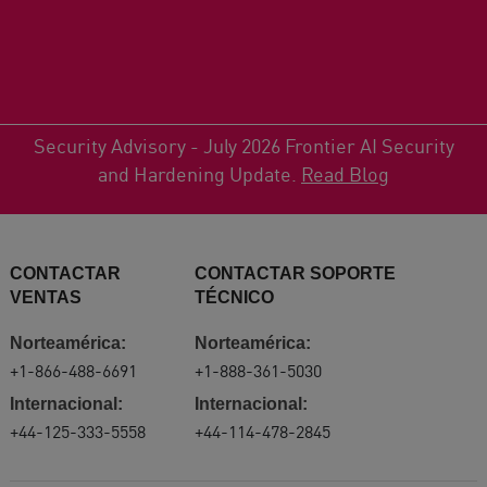
Security Advisory - July 2026 Frontier AI Security
and Hardening Update.
Read Blog
CONTACTAR
CONTACTAR SOPORTE
VENTAS
TÉCNICO
Norteamérica:
Norteamérica:
+1-866-488-6691
+1-888-361-5030
Internacional:
Internacional:
+44-125-333-5558
+44-114-478-2845