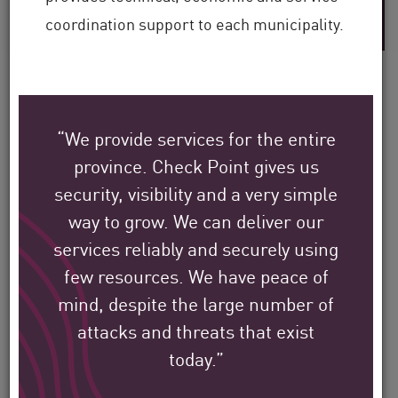
años de experiencia en la industria
coordination support to each municipality.
“We provide services for the entire
Vea cómo los clientes
province. Check Point gives us
globales de Check Point
security, visibility and a very simple
están protegiendo su
way to grow. We can deliver our
entorno.
services reliably and securely using
few resources. We have peace of
Nuestra misión es ayudar a proteger las
mind, despite the large number of
organizaciones empresariales,
attacks and threats that exist
today.”
gubernamentales y de proveedores de
servicios más grandes del mundo.