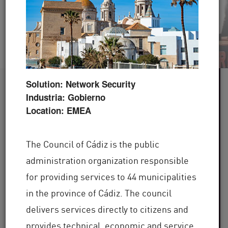
Ver video
Leer ahora
Solution: Network Security
Más de 60
Industria: Gobierno
Location: EMEA
industrias atendidas
Más de
The Council of Cádiz is the public
100 000 clientes
administration organization responsible
for providing services to 44 municipalities
a nivel mundial
in the province of Cádiz. The council
Más de 30
delivers services directly to citizens and
provides technical, economic and service