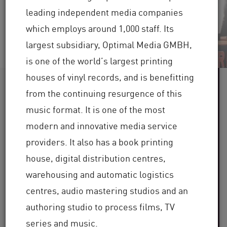
Ver video
Leer ahora
leading independent media companies
which employs around 1,000 staff. Its
largest subsidiary, Optimal Media GMBH,
is one of the world’s largest printing
houses of vinyl records, and is benefitting
Más de 60
from the continuing resurgence of this
music format. It is one of the most
industrias atendidas
modern and innovative media service
Más de
providers. It also has a book printing
100 000 clientes
house, digital distribution centres,
warehousing and automatic logistics
a nivel mundial
centres, audio mastering studios and an
Más de 30
authoring studio to process films, TV
series and music.