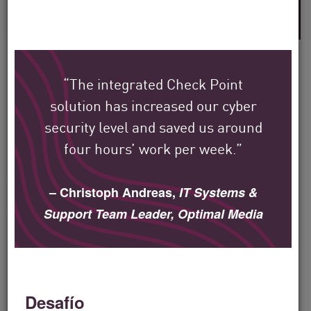
años de experiencia en la industria
“The integrated Check Point
solution has increased our cyber
Vea cómo los clientes
security level and saved us around
globales de Check Point
four hours’ work per week.”
están protegiendo su
entorno.
– Christoph Andreas,
IT Systems &
Support Team Leader, Optimal Media
Nuestra misión es ayudar a proteger las
organizaciones empresariales,
gubernamentales y de proveedores de
Desafío
servicios más grandes del mundo.