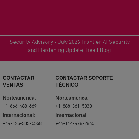
Security Advisory - July 2026 Frontier AI Security
and Hardening Update.
Read Blog
CONTACTAR
CONTACTAR SOPORTE
VENTAS
TÉCNICO
Norteamérica:
Norteamérica:
+1-866-488-6691
+1-888-361-5030
Internacional:
Internacional:
+44-125-333-5558
+44-114-478-2845