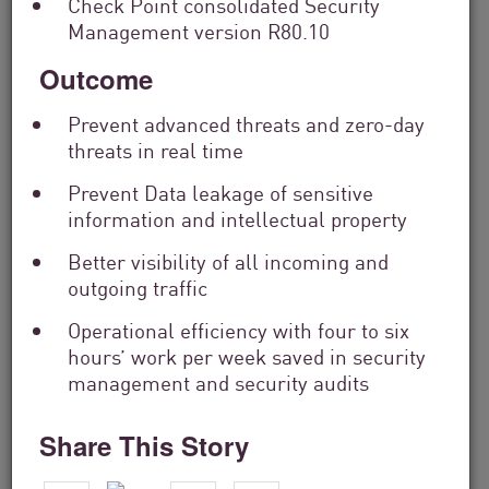
Check Point consolidated Security
Management version R80.10
Outcome
Prevent advanced threats and zero-day
threats in real time
Prevent Data leakage of sensitive
information and intellectual property
Better visibility of all incoming and
Servicios financieros
outgoing traffic
From Dashboard Chaos To A Single
Operational efficiency with four to six
Risk Score:...
hours’ work per week saved in security
management and security audits
Leer ahora
3 min. leer
Share This Story