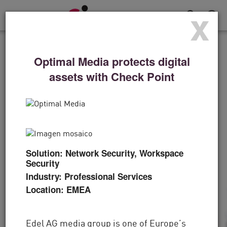
x
Alternar
navegación
TESTIMONIOS DE CLIENTES
Optimal Media protects digital
Para los Denver Broncos,
assets with Check Point
la defensa es una
estrategia ganadora
“La tecnología es lo más importante, pero
Solution: Network Security, Workspace
también se trata de las personas, y esa es otra
Security
área en la que Check Point se puso a la
Industry: Professional Services
Location: EMEA
vanguardia”.
Edel AG media group is one of Europe’s