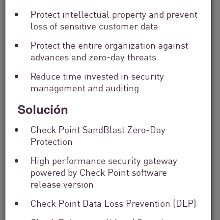
Protect intellectual property and prevent
loss of sensitive customer data
Filter
by
Protect the entire organization against
Solutions
advances and zero-day threats
Filter
by
Reduce time invested in security
Industry
management and auditing
Filter
by
Solución
Location
Search
Check Point SandBlast Zero-Day
by
Protection
Keyword
High performance security gateway
powered by Check Point software
release version
Check Point Data Loss Prevention (DLP)