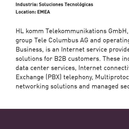
Industria: Soluciones Tecnológicas
egia
Location: EMEA
HL komm Telekommunikations GmbH, p
group Tele Columbus AG and operatin
Business, is an Internet service provid
solutions for B2B customers. These in
e, pero también se trata de las
data center services, Internet connect
que Check Point se puso a la
Exchange (PBX) telephony, Multiprotoc
networking solutions and managed sec