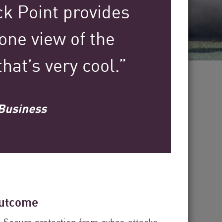
k Point provides
ne view of the
hat’s very cool.”
Más de 30
Business
años de experiencia en la industria
utcome
Secure protection from cyber-attacks