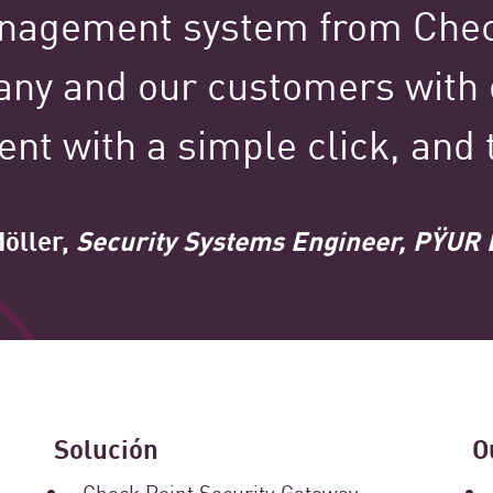
nagement system from Chec
ny and our customers with o
t with a simple click, and t
Más de
100 000
öller,
Security Systems Engineer, PŸUR 
clientes
a nivel mundial
Solución
O
Check Point Security Gateway