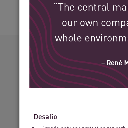
“The central ma
AI Agent Security
our own compa
whole environmen
Más de 60
– René M
industrias atendidas
Desafío
Provide network protection for both