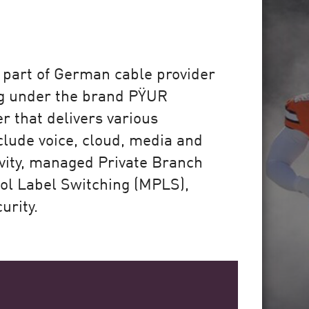
art of German cable provider
g under the brand PŸUR
er that delivers various
clude voice, cloud, media and
ivity, managed Private Branch
ol Label Switching (MPLS),
urity.