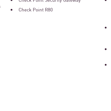
s
Check Point R80
tured Stories Spotl
Gobierno
How The Council Of
Transformed Its Se
Management And Se