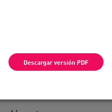
The Council of Cádiz is the public admini
for providing services to 44 municipalitie
council delivers services directly to citi
economic and service coordination suppor
Leer ahora
Descargar versión PDF