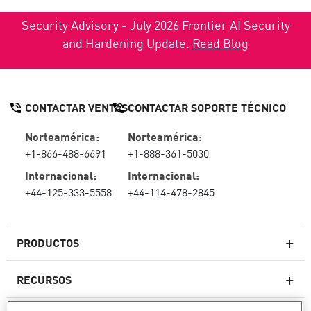
Security Advisory - July 2026 Frontier AI Security
and Hardening Update.
Read Blog
CONTACTAR VENTAS
CONTACTAR SOPORTE TÉCNICO
Norteamérica:
Norteamérica:
+1-866-488-6691
+1-888-361-5030
Internacional:
Internacional:
+44-125-333-5558
+44-114-478-2845
PRODUCTOS
RECURSOS
Firewall de última generación