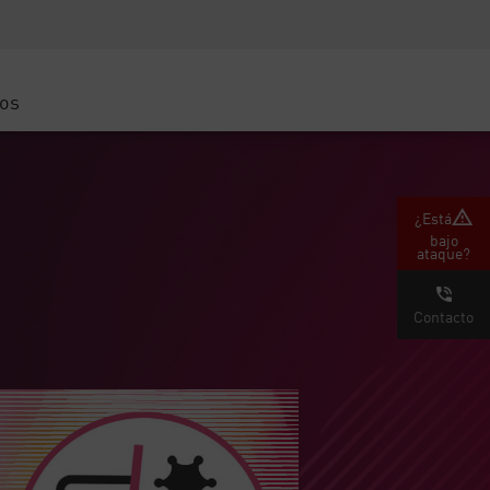
Concientización sobre seguridad
Capacitación del CISO
Academia segura
ros
atform
e
 (Partners)
¿Está
bajo
ataque?
Contacto