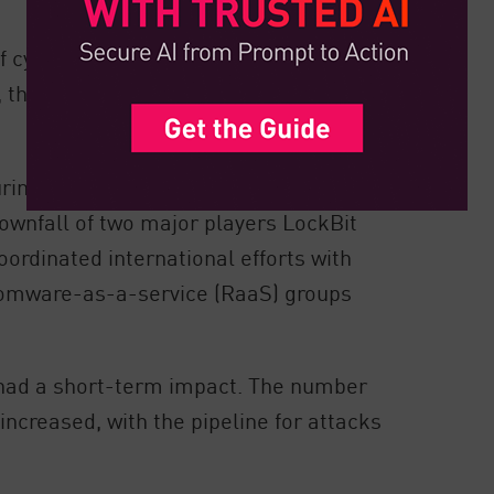
cyber attack in 2024. While the
, the median payment remained roughly
uring 2024 was some key law
ownfall of two major players LockBit
ordinated international efforts with
nsomware-as-a-service (RaaS) groups
y had a short-term impact. The number
increased, with the pipeline for attacks