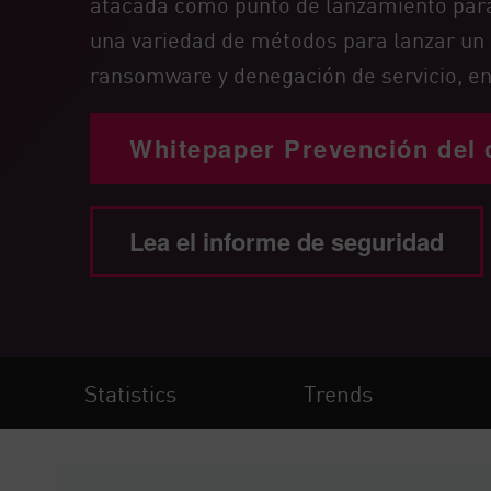
atacada como punto de lanzamiento para 
Endpoint
una variedad de métodos para lanzar un 
Navegar
ransomware y denegación de servicio, en
SaaS
EXPOSURE MANAGEMENT
Whitepaper Prevención del 
Inteligencia sobre amenazas
Exposure Prioritization
Lea el informe de seguridad
Cyber Asset Attack Surface Management
Remediación segura
IA de ThreatCloud
INFORME DE SEGURIDAD DE IA
Statistics
Trends
Workforce AI Security
AI Red Teaming
Ver productos de la A a la Z