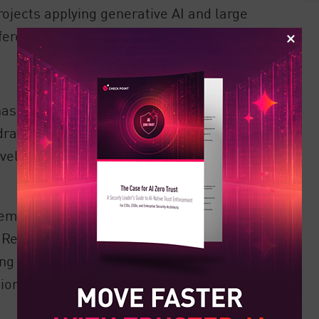
ojects applying generative AI and large
ferent tasks.
 has numerous potential applications.
ramatically increase the quality of
vel malware, including infostealers,
mpted to build defenses into their
s. Research has demonstrated that these
ing cybercriminals to leverage these
ion of their attacks.