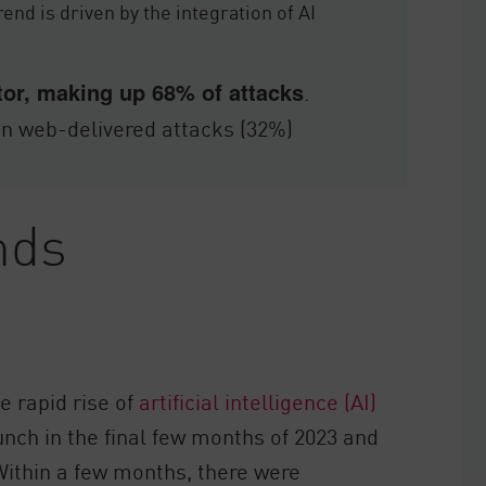
nd is driven by the integration of AI
tor, making up 68% of attacks
.
 in web-delivered attacks (32%)
nds
e rapid rise of
artificial intelligence (AI)
unch in the final few months of 2023 and
ithin a few months, there were