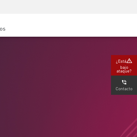
Concientización sobre seguridad
Capacitación del CISO
Academia segura
ros
atform
e
 (Partners)
¿Está
bajo
ataque?
Contacto