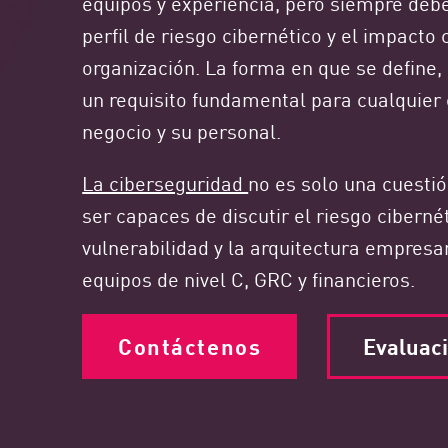
equipos y experiencia, pero siempre de
Endpoint
perfil de riesgo cibernético y el impacto
Navegar
organización. La forma en que se define, 
SaaS
un requisito fundamental para cualquier
EXPOSURE MANAGEMENT
negocio y su personal.
Inteligencia sobre amenazas
La ciberseguridad
no es solo una cuesti
Exposure Prioritization
ser capaces de discutir el riesgo ciberné
Cyber Asset Attack Surface Management
vulnerabilidad y la arquitectura empresa
Remediación segura
equipos de nivel C, GRC y financieros.
IA de ThreatCloud
Contáctenos
Evaluaci
INFORME DE SEGURIDAD DE IA
Workforce AI Security
AI Red Teaming
Ver productos de la A a la Z