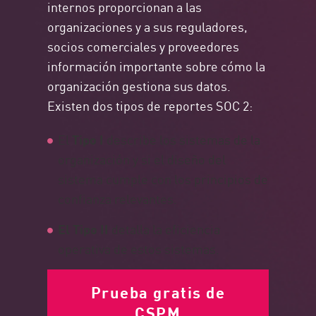
internos proporcionan a las
organizaciones y a sus reguladores,
socios comerciales y proveedores
información importante sobre cómo la
organización gestiona sus datos.
Existen dos tipos de reportes SOC 2:
El
Tipo I
describe los sistemas de la
organización y si el diseño del
sistema cumple con los principios de
confianza relevantes.
El Tipo II
detalla la eficiencia
operativa de estos sistemas.
Prueba gratis de
CSPM