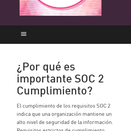
Importancia
Auditoría SOC
¿Por qué es
Lista de verificación de 4 pasos
importante SOC 2
Cumplimiento
Cumplimiento?
SOC 1 vs SOC 2
Solución de Check Point
El cumplimiento de los requisitos SOC 2
indica que una organización mantiene un
alto nivel de seguridad de la información.
Requisitos estrictos de cumplimiento