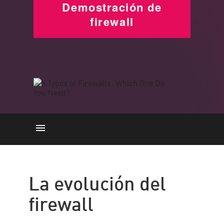
Demostración de
firewall
Evolución
Conceptos básicos del firewall
La evolución del
Diferentes tipos
firewall
Opciones de entrega
Selection