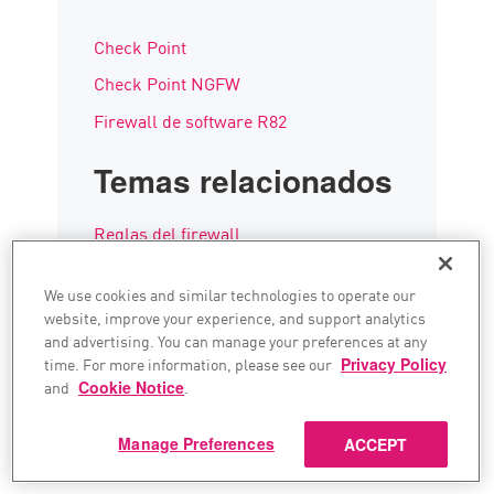
Check Point
Check Point NGFW
Firewall de software R82
Temas relacionados
Reglas del firewall
Con estado frente a sin estado firewall
We use cookies and similar technologies to operate our
Firewall con tecnología de IA
website, improve your experience, and support analytics
and advertising. You can manage your preferences at any
5 funciones de firewall que debes tener
time. For more information, please see our
Privacy Policy
8 mejores prácticas de firewall
and
Cookie Notice
.
Manage Preferences
ACCEPT