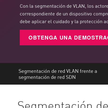
Endpoint
Con la segmentación de VLAN, los actores
Navegar
correspondiente de un dispositivo compr
SaaS
debe aplicar el cuidado y la protección 
EXPOSURE MANAGEMENT
OBTENGA UNA DEMOSTRA
Inteligencia sobre amenazas
Exposure Prioritization
Cyber Asset Attack Surface Management
Remediación segura
Segmentación de red VLAN frente a
IA de ThreatCloud
segmentación de red SDN
INFORME DE SEGURIDAD DE IA
Workforce AI Security
Segmentación de
AI Red Teaming
Ver productos de la A a la Z