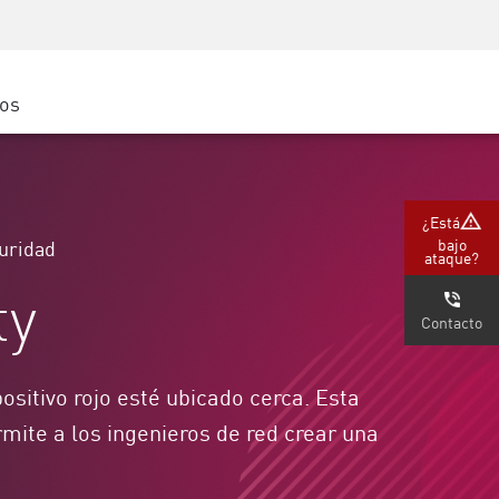
Concientización sobre seguridad
Capacitación del CISO
Academia segura
ros
atform
e
 (Partners)
¿Está
bajo
uridad
ataque?
ty
Contacto
positivo rojo esté ubicado cerca. Esta
rmite a los ingenieros de red crear una