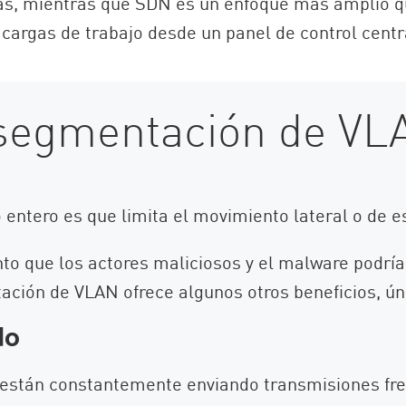
sicas, mientras que SDN es un enfoque más amplio 
as cargas de trabajo desde un panel de control centr
a segmentación de V
o entero es que limita el movimiento lateral o de e
to que los actores maliciosos y el malware podrí
ción de VLAN ofrece algunos otros beneficios, úni
do
s están constantemente enviando transmisiones fr