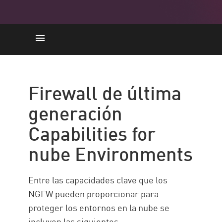
Capacidades
Implementación
Firewall de última
PRÁCTICAS RECOMENDADAS
generación
Check Point Force – NGFW
Capabilities for
Recursos
nube Environments
Entre las capacidades clave que los
NGFW pueden proporcionar para
proteger los entornos en la nube se
incluyen las siguientes: