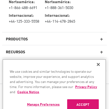
Norteamérica:
Norteamérica:
+1-866-488-6691
+1-888-361-5030
Internacional:
Internacional:
+44-125-333-5558
+44-114-478-2845
PRODUCTOS
RECURSOS
Firewall de última generación
SOPORTE TÉCNICO Y SERVICIOS
firewallempresarial
We use cookies and similar technologies to operate our
website, improve your experience, and support analytics
LA EMPRESA
Seguridad de Red en la Nube
and advertising. You can manage your preferences at any
WAF
time. For more information, please see our
Privacy Policy
SÍGANOS
and
Cookie Notice
.
SASE
Aseguramos su transformación de IA
Manage Preferences
ACCEPT
©1994–2026 Check Point Software Technologies Ltd. Todos los derechos reservados.