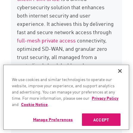
cybersecurity solution that enhances
both internet security and user
experience. It achieves this by delivering
fast and secure network access through
full-mesh private access
connectivity,
optimized SD-WAN, and granular zero
trust security, all managed from a
centralized cloud dashboard.
Learn how Check Point SASE empowers
We use cookies and similar technologies to operate our
website, improve your experience, and support analytics
organizations to seamlessly connect
and advertising. You can manage your preferences at any
users to on-premises and cloud
time. For more information, please see our
Privacy Policy
resources while safeguarding against
and
Cookie Notice
.
threats.
Schedule a free demo of Check
Manage Preferences
ACCEPT
Point SASE
today.