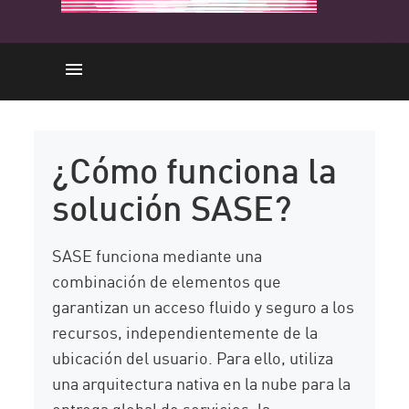
¿Cómo funciona?
Componentes clave
¿Cómo funciona la
Beneficios
solución SASE?
Security Solution
Desafíos
SASE funciona mediante una
Implementación de SASE
combinación de elementos que
garantizan un acceso fluido y seguro a los
PRÁCTICAS RECOMENDADAS
recursos, independientemente de la
Solución
ubicación del usuario. Para ello, utiliza
Recursos
una arquitectura nativa en la nube para la
entrega global de servicios, la