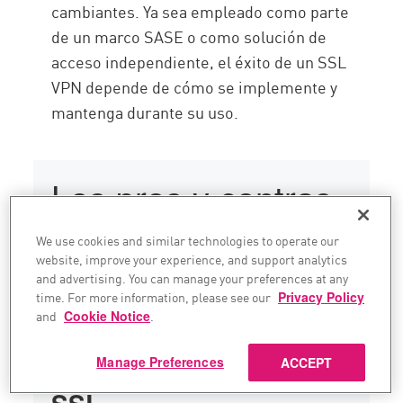
cambiantes. Ya sea empleado como parte
de un marco SASE o como solución de
acceso independiente, el éxito de un SSL
VPN depende de cómo se implemente y
mantenga durante su uso.
Los pros y contras
de las VPN SSL
We use cookies and similar technologies to operate our
website, improve your experience, and support analytics
and advertising. You can manage your preferences at any
Ahora echemos un vistazo a los posibles
time. For more information, please see our
Privacy Policy
beneficios y desventajas de usar VPN SSL
and
Cookie Notice
.
en tu organización.
Manage Preferences
ACCEPT
Beneficios de las VPN