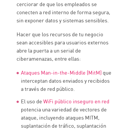
cerciorar de que los empleados se
PRÁCTICAS RECOMENDADAS
conecten a red interno de forma segura,
Pros y contras
sin exponer datos y sistemas sensibles.
VPN de acceso remoto y Check
Point SASE
Hacer que los recursos de tu negocio
Recursos
sean accesibles para usuarios externos
abre la puerta a un serial de
ciberamenazas, entre ellas:
Ataques Man-in-the-Middle (MitM)
que
interceptan datos enviados y recibidos
a través de red público.
El uso de
WiFi público inseguro en red
potencia una variedad de vectores de
ataque, incluyendo ataques MITM,
suplantación de tráfico, suplantación