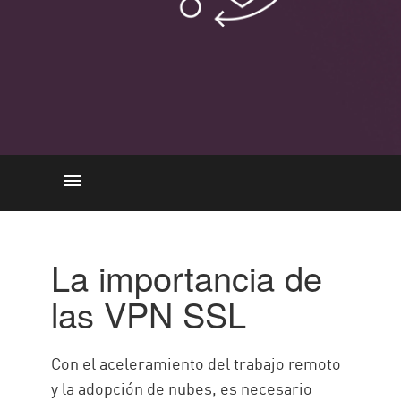
Importancia
Cómo funciona
La importancia de
Características clave
las VPN SSL
Guía paso a paso
IPsec vs. SSL
Con el aceleramiento del trabajo remoto
Marco SASE/SSE
y la adopción de nubes, es necesario