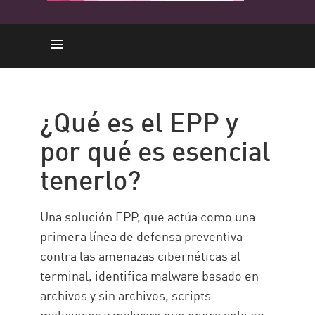
EPP
Características principales
¿Qué es el EPP y
Evolución de EPP
por qué es esencial
Solución de Check Point
tenerlo?
Una solución EPP, que actúa como una
primera línea de defensa preventiva
contra las amenazas cibernéticas al
terminal, identifica malware basado en
archivos y sin archivos, scripts
maliciosos y malware que opera solo en