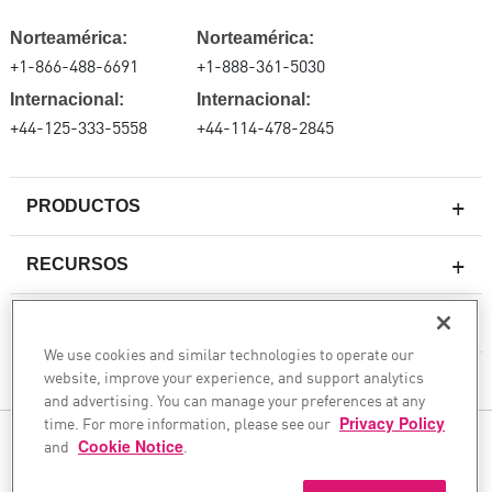
Norteamérica:
Norteamérica:
+1-866-488-6691
+1-888-361-5030
Internacional:
Internacional:
+44-125-333-5558
+44-114-478-2845
PRODUCTOS
RECURSOS
Firewall de última generación
SOPORTE TÉCNICO Y SERVICIOS
firewallempresarial
We use cookies and similar technologies to operate our
website, improve your experience, and support analytics
Seguridad de Red en la Nube
LA EMPRESA
and advertising. You can manage your preferences at any
WAF
time. For more information, please see our
Privacy Policy
SÍGANOS
and
Cookie Notice
.
SASE
Aseguramos su transformación de IA