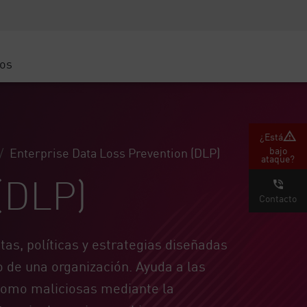
Concientización sobre seguridad
Capacitación del CISO
Academia segura
ros
atform
e
 (Partners)
¿Está
bajo
Enterprise Data Loss Prevention (DLP)
ataque?
 (DLP)
Contacto
as, políticas y estrategias diseñadas
o de una organización. Ayuda a las
 como maliciosas mediante la