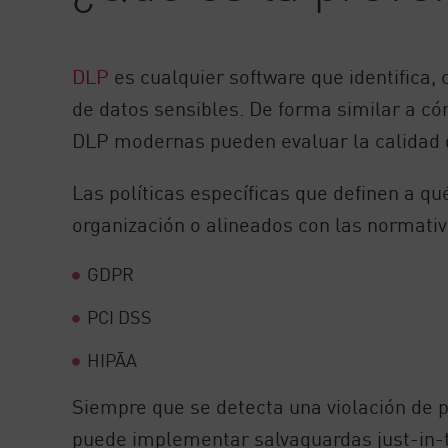
AI Agent Security
DLP
es cualquier software que identifica, 
de datos sensibles. De forma similar a cóm
DLP modernas pueden evaluar la calidad de
Las políticas específicas que definen a q
organización o alineados con las normativ
GDPR
PCI DSS
HIPĀA
Siempre que se detecta una violación de po
puede implementar salvaguardas just-in