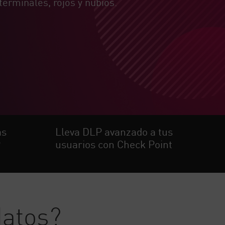
terminales, rojos y nubios.
as
Lleva DLP avanzado a tus
P
usuarios con Check Point
datos?