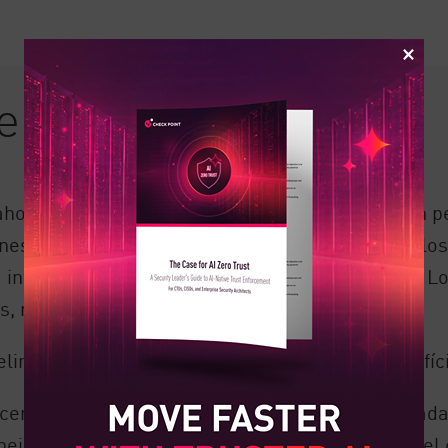
el DLP empresarial
 ahora a
4,88 millones de dólares
. La información p
ones residenciales, es un objetivo principal para lo
a información personal personal de los clientes. L
es, representando el 43% de las brechas.
elincuentes es que proteger los datos es más difíc
acena en formatos, ubicaciones y partes interesad
nejo distinto según los niveles de sensibilidad y e