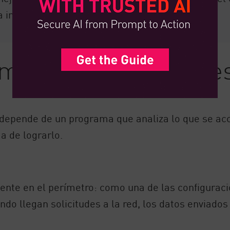
la importancia de estrategias como DLP.
omunes de solucione
depende de un programa que analiza lo que se acce
a de lograrlo.
ente en el perímetro: como una de las configuraci
ndo llegan solicitudes a la red, los datos enviado