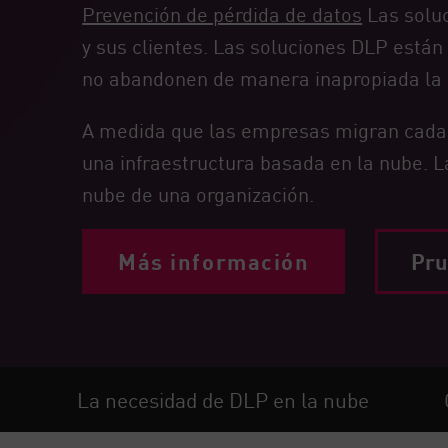
Prevención de pérdida de datos
Las soluc
Endpoint
y sus clientes. Las soluciones DLP están
Navegar
no abandonen de manera inapropiada la r
SaaS
EXPOSURE MANAGEMENT
A medida que las empresas migran cada 
una infraestructura basada en la nube. L
Inteligencia sobre amenazas
nube de una organización.
Exposure Prioritization
Cyber Asset Attack Surface Management
Más información
Pru
Remediación segura
IA de ThreatCloud
INFORME DE SEGURIDAD DE IA
Workforce AI Security
La necesidad de DLP en la nube
AI Red Teaming
Ver productos de la A a la Z