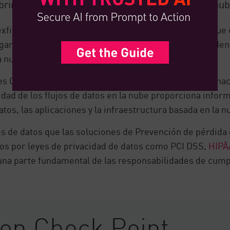
brinda la Prevención de pérdida de datos en la nub
xfiltración y fuga de datos confidenciales es el enfoque 
anización a mejorar la seguridad de sus datos confidenc
nube y a la aplicación SaaS.
s Cloud DLP identifican flujos de datos corporativos hac
idad de los flujos de datos en la nube proporciona infor
os, las aplicaciones y la infraestructura basada en la n
s de datos que las soluciones de Prevención de pérdida
dos por leyes de privacidad de datos como PCI DSS,
HIPĀ
 una parte fundamental de las responsabilidades de cum
con Check Point