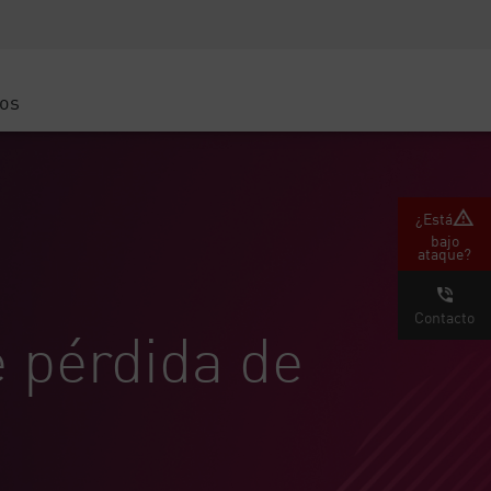
Concientización sobre seguridad
Capacitación del CISO
Academia segura
ros
atform
e
 (Partners)
¿Está
bajo
ataque?
Contacto
 pérdida de