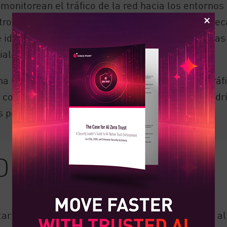
onitorean el tráfico de la red hacia los entornos 
o del tráfico cifrado TLS. Utilizando una bibliotec
identificar posibles fugas de números de tarjetas d
ialmente confidenciales y valiosos.
una solución DLP en la nube podría bloquear el tr
n confidencial dentro de un correo electrónico pod
 podría ser eliminado de un correo electrónico.
 DLP en la nube
tar la fuga de datos a través de una aplicación o