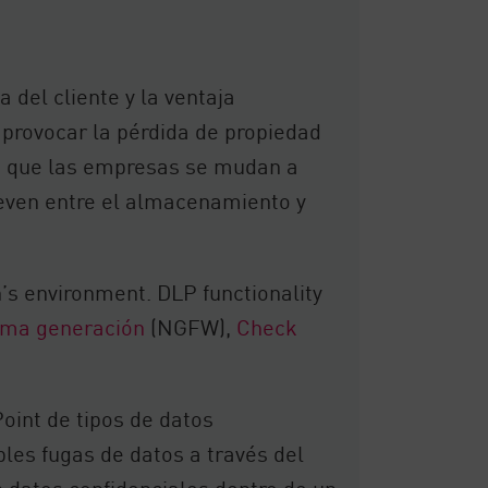
 del cliente y la ventaja
n provocar la pérdida de propiedad
da que las empresas se mudan a
mueven entre el almacenamiento y
’s environment. DLP functionality
ima generación
(NGFW),
Check
Point de tipos de datos
bles fugas de datos a través del
n datos confidenciales dentro de un