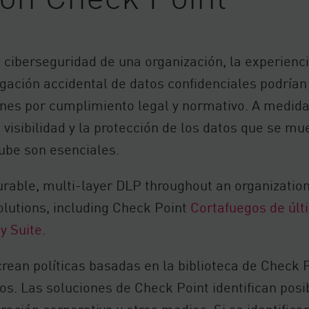
 ciberseguridad de una organización, la experiencia
ivulgación accidental de datos confidenciales podría
ciones por cumplimiento legal y normativo. A medi
la visibilidad y la protección de los datos que se 
nube son esenciales.
rable, multi-layer DLP throughout an organization
olutions, including Check Point
Cortafuegos de últ
y Suite
.
crean políticas basadas en la biblioteca de Check 
os. Las soluciones de Check Point identifican posi
ración corporativa y otros medios. Si se identifica