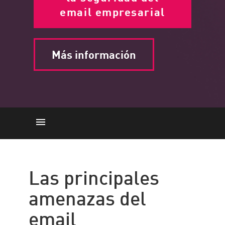
email empresarial
Más información
Las principales amenazas del
email
Las principales
Tipos
amenazas del
Email Security with Check Point
Email Security
email