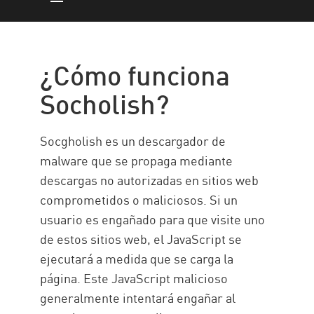
¿Cómo funciona?
La amenaza
¿Cómo funciona
Cómo proteger
Socholish?
Detección y protección de
malware Socgholish con CP
Socgholish es un descargador de
malware que se propaga mediante
descargas no autorizadas en sitios web
comprometidos o maliciosos. Si un
usuario es engañado para que visite uno
de estos sitios web, el JavaScript se
ejecutará a medida que se carga la
página. Este JavaScript malicioso
generalmente intentará engañar al