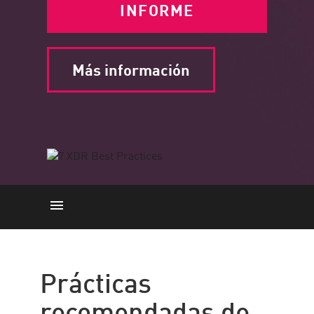
INFORME
Más información
Prácticas recomendadas de XDR
Solución
Prácticas
Recursos
recomendadas de