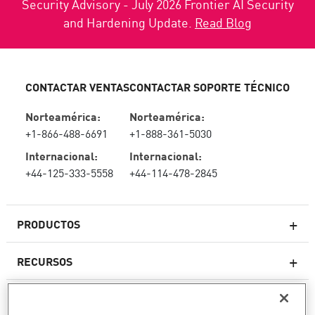
Security Advisory - July 2026 Frontier AI Security
and Hardening Update.
Read Blog
CONTACTAR VENTAS
CONTACTAR SOPORTE TÉCNICO
Norteamérica:
Norteamérica:
+1-866-488-6691
+1-888-361-5030
Internacional:
Internacional:
+44-125-333-5558
+44-114-478-2845
PRODUCTOS
RECURSOS
Firewall de última generación
SOPORTE TÉCNICO Y SERVICIOS
firewallempresarial