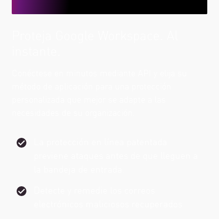
Proteja Google Workspace. Al
instante.
Conéctese en minutos mediante API y elija su
método de aplicación para una protección
personalizada que mejor se adapte a las
necesidades de su organización.
La protección en línea patentada
previene ataques antes de que lleguen a
la bandeja de entrada.
Detecte y remedie los correos
electrónicos maliciosos recuperados