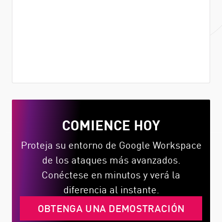
Evitar el phishing
Conéctese vía API en minutos y bloquee todo
tipo de ataques de phishing, incluidos
archivos maliciosos y URLs, antes de que
lleguen a la bandeja de entrada.
COMIENCE HOY
Proteja su entorno de Google Workspace
de los ataques más avanzados.
Conéctese en minutos y verá la
diferencia al instante.
OBTENGA UNA DEMOSTRACIÓN