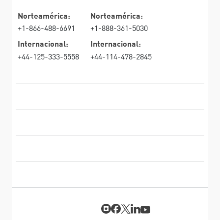
Norteamérica:
Norteamérica:
+1-866-488-6691
+1-888-361-5030
Internacional:
Internacional:
+44-125-333-5558
+44-114-478-2845
PRODUCTOS
RECURSOS
Firewall de última generación
SOPORTE TÉCNICO Y SERVICIOS
firewallempresarial
LA EMPRESA
Seguridad de Red en la Nube
WAF
SÍGANOS
SASE