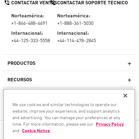
CONTACTAR VENTAS
CONTACTAR SOPORTE TÉCNICO
Norteamérica:
Norteamérica:
+1-866-488-6691
+1-888-361-5030
Internacional:
Internacional:
+44-125-333-5558
+44-114-478-2845
PRODUCTOS
RECURSOS
Firewall de última generación
SOPORTE TÉCNICO Y SERVICIOS
firewallempresarial
We use cookies and similar technologies to operate our
website, improve your experience, and support analytics
LA EMPRESA
Seguridad de Red en la Nube
and advertising. You can manage your preferences at any
WAF
time. For more information, please see our
Privacy Policy
SÍGANOS
and
Cookie Notice
.
SASE