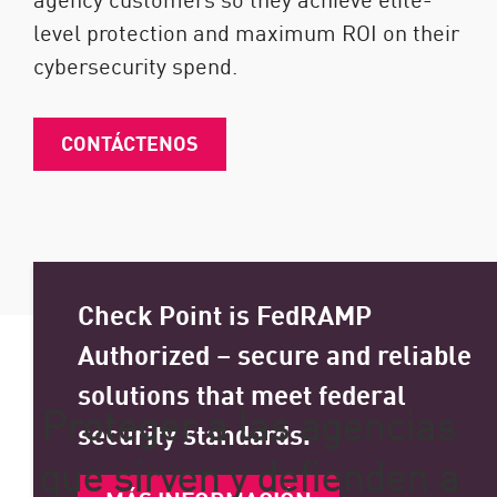
level protection and maximum ROI on their
cybersecurity spend.
CONTÁCTENOS
Check Point is FedRAMP
Authorized – secure and reliable
solutions that meet federal
Proteger a las agencias
security standards.
que sirven y defienden a