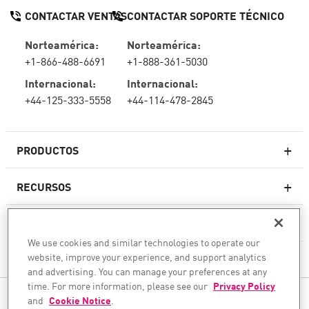
CONTACTAR VENTAS
CONTACTAR SOPORTE TÉCNICO
Norteamérica:
Norteamérica:
+1-866-488-6691
+1-888-361-5030
Internacional:
Internacional:
+44-125-333-5558
+44-114-478-2845
PRODUCTOS
RECURSOS
Firewall de última generación
SOPORTE TÉCNICO Y SERVICIOS
firewallempresarial
We use cookies and similar technologies to operate our
website, improve your experience, and support analytics
LA EMPRESA
Seguridad de Red en la Nube
and advertising. You can manage your preferences at any
WAF
time. For more information, please see our
Privacy Policy
SÍGANOS
and
Cookie Notice
.