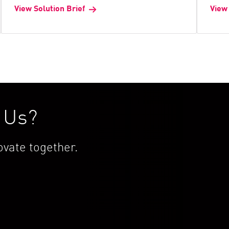
View Solution Brief
View 
h Us?
vate together.