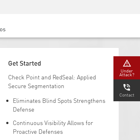
Concientización sobre seguridad
Capacitación del CISO
Academia segura
ros
atform
e
 (Partners)
Get Started
Under
Attack?
Check Point and RedSeal: Applied
Secure Segmentation
Contact
Eliminates Blind Spots Strengthens
Defense
Continuous Visibility Allows for
Proactive Defenses