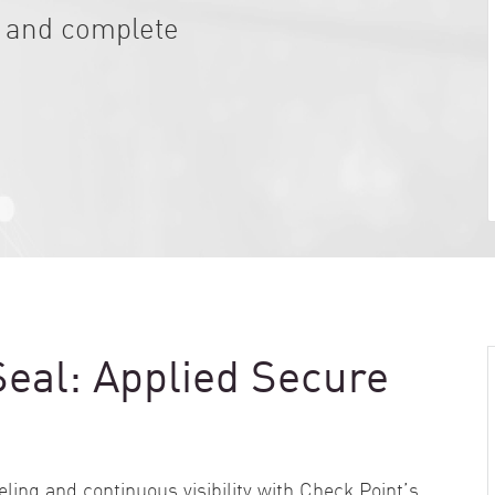
 and complete
eal: Applied Secure
ing and continuous visibility with Check Point’s