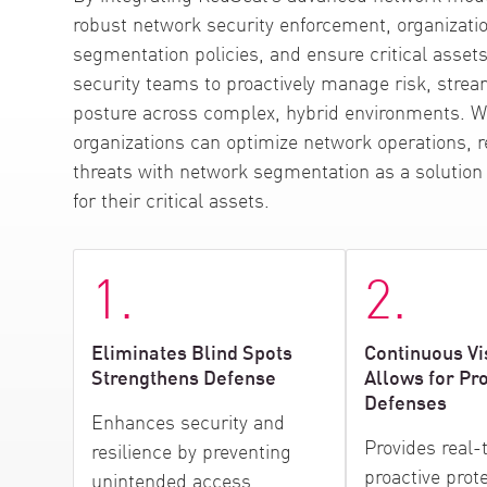
AI Agent Security
robust network security enforcement, organization
segmentation policies, and ensure critical asset
security teams to proactively manage risk, strea
posture across complex, hybrid environments. Wi
organizations can optimize network operations, r
threats with network segmentation as a solution 
for their critical assets.
1.
2.
Eliminates Blind Spots
Continuous Vis
Strengthens Defense
Allows for Pr
Defenses
Enhances security and
Provides real-
resilience by preventing
proactive prot
unintended access.