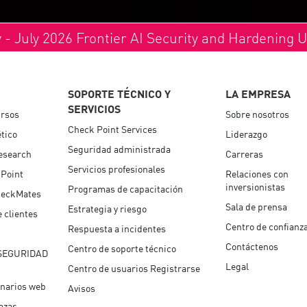
y - July 2026 Frontier AI Security and Hardening 
SOPORTE TÉCNICO Y
LA EMPRESA
SERVICIOS
ursos
Sobre nosotros
Check Point Services
tico
Liderazgo
Seguridad administrada
esearch
Carreras
Servicios profesionales
 Point
Relaciones con
inversionistas
Programas de capacitación
eckMates
Sala de prensa
Estrategia y riesgo
 clientes
Centro de confianz
Respuesta a incidentes
Contáctenos
Centro de soporte técnico
SEGURIDAD
Legal
Centro de usuarios Registrarse
inarios web
Avisos
azas