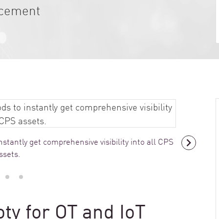
rcement
stantly get comprehensive visibility into all CPS
ssets.
ty for OT and IoT