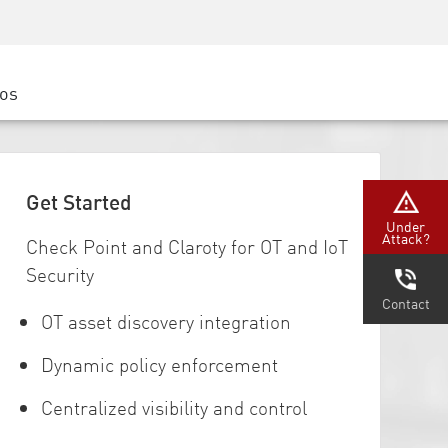
Concientización sobre seguridad
Capacitación del CISO
Academia segura
ros
atform
e
 (Partners)
Get Started
Under
Attack?
Check Point and Claroty for OT and IoT
Security
Contact
OT asset discovery integration
Dynamic policy enforcement
Centralized visibility and control