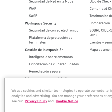
Seguridad de Red en la Nube
Blog de Check
WAF
Comunidad Ch
SASE
Testimonios de
Comparación
Workspace Security
Seguridad de correo electrónico
SOBRE CIBER
2023
Plataforma de protección de
terminales
Eventos y sem
Mapa de amen
Gestión de la exposición
Inteligencia sobre amenazas
Priorización de vulnerabilidades
Remediación segura
Informe de seguridad de IA
We use cookies and similar technologies to operate our website, 
analytics and advertising. You can manage your preferences at an
Aseguramos su transformación de IA
see our
Privacy Policy
and
Cookie Notice
.
©1994–2026 Check Point Software Technologies Ltd. Tod