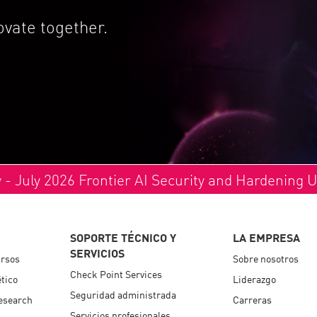
vate together.
y - July 2026 Frontier AI Security and Hardening 
SOPORTE TÉCNICO Y
LA EMPRESA
SERVICIOS
ursos
Sobre nosotros
Check Point Services
tico
Liderazgo
Seguridad administrada
esearch
Carreras
Servicios profesionales