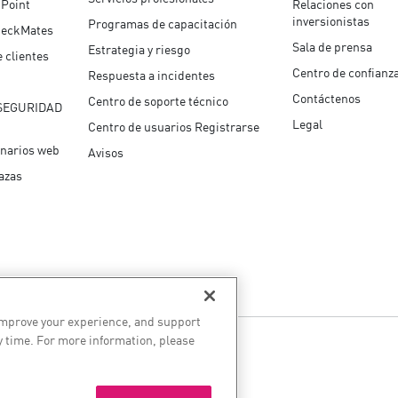
 Point
Relaciones con
inversionistas
Programas de capacitación
eckMates
Sala de prensa
Estrategia y riesgo
 clientes
Centro de confianz
Respuesta a incidentes
Contáctenos
Centro de soporte técnico
SEGURIDAD
Legal
Centro de usuarios Registrarse
inarios web
Avisos
azas
improve your experience, and support
y time. For more information, please
os los derechos reservados.