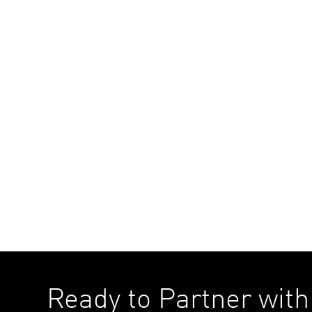
Network
Operations
OT/IOT
Ready to Partner wit