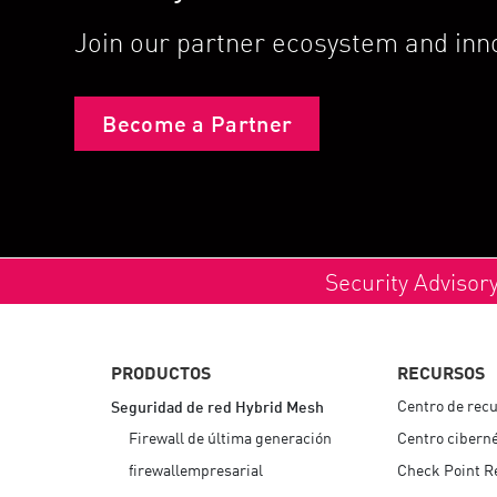
Join our partner ecosystem and inno
Become a Partner
Security Advisor
PRODUCTOS
RECURSOS
Centro de rec
Seguridad de red Hybrid Mesh
Firewall de última generación
Centro ciberné
firewallempresarial
Check Point R