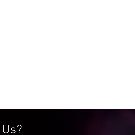
Intelligence
Network
Operations
AI
Web
h Us?