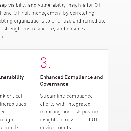
p visibility and vulnerability insights for OT
 IT and OT risk management by correlating
nabling organizations to prioritize and remediate
re, strengthens resilience, and ensures
re.
3.
lnerability
Enhanced Compliance and
Governance
nk critical
Streamline compliance
nerabilities,
efforts with integrated
sed
reporting and risk posture
hrough
insights across IT and OT
controls
environments