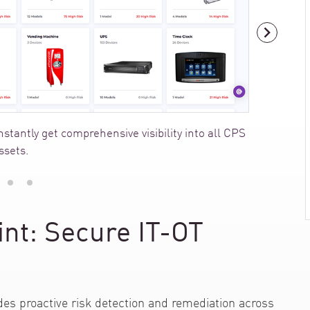
stantly get comprehensive visibility into all CPS
ssets.
int: Secure IT-OT
s proactive risk detection and remediation across