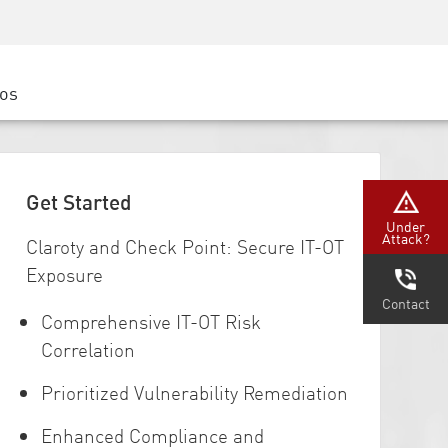
Concientización sobre seguridad
Capacitación del CISO
Academia segura
ros
atform
e
 (Partners)
Get Started
Under
Attack?
Claroty and Check Point: Secure IT-OT
Exposure
Contact
Comprehensive IT-OT Risk
Correlation
Prioritized Vulnerability Remediation
Enhanced Compliance and