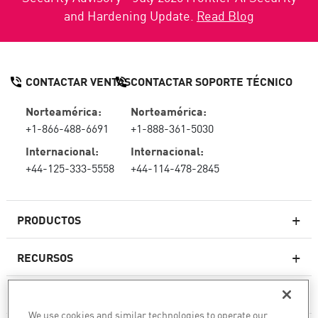
and Hardening Update.
Read Blog
CONTACTAR VENTAS
CONTACTAR SOPORTE TÉCNICO
Norteamérica:
Norteamérica:
+1-866-488-6691
+1-888-361-5030
Internacional:
Internacional:
+44-125-333-5558
+44-114-478-2845
PRODUCTOS
RECURSOS
Firewall de última generación
SOPORTE TÉCNICO Y SERVICIOS
firewallempresarial
We use cookies and similar technologies to operate our