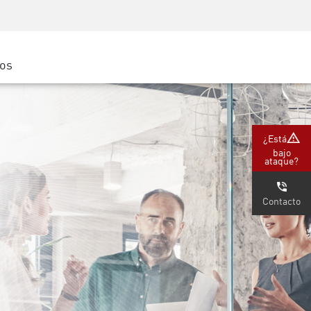
Concientización sobre seguridad
Capacitación del CISO
Academia segura
ros
atform
e
(Partners)
¿Está
bajo
ataque?
Contacto