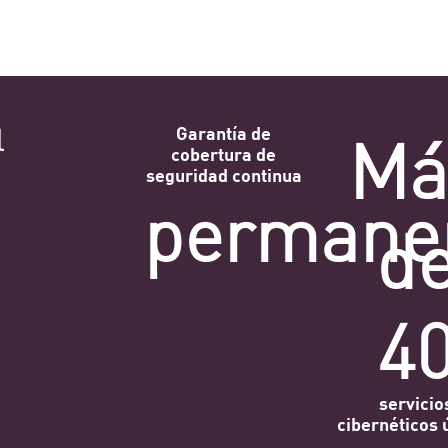
Má
l
Garantía de
cobertura de
seguridad continua
permane
d
4
servicio
cibernéticos 