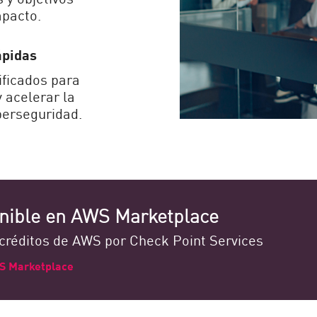
mpacto.
ápidas
ificados para
 acelerar la
iberseguridad.
nible en AWS Marketplace
créditos de AWS por Check Point Services
WS Marketplace