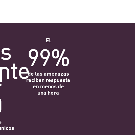
s
El
99%
nte
e
de las amenazas
reciben respuesta
en menos de
una hora
0
s
únicos