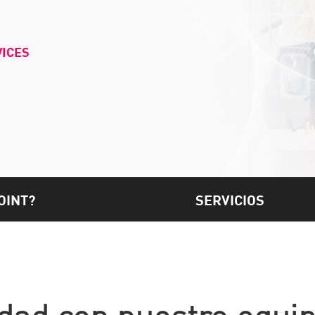
VICES
OINT?
SERVICIOS
dad con nuestro equip