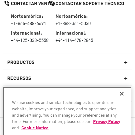
CONTACTAR VENTAS
CONTACTAR SOPORTE TÉCNICO
Norteamérica:
Norteamérica:
+1-866-488-6691
+1-888-361-5030
Internacional:
Internacional:
+44-125-333-5558
+44-114-478-2845
PRODUCTOS
RECURSOS
Firewall de última generación
SOPORTE TÉCNICO Y SERVICIOS
firewallempresarial
We use cookies and similar technologies to operate our
website, improve your experience, and support analytics
LA EMPRESA
Seguridad de Red en la Nube
and advertising. You can manage your preferences at any
WAF
time. For more information, please see our
Privacy Policy
SÍGANOS
and
Cookie Notice
.
SASE