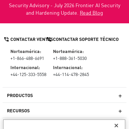
Security Advisory - July 2026 Frontier AI Security
and Hardening Update.
Read Blog
CONTACTAR VENTAS
CONTACTAR SOPORTE TÉCNICO
Norteamérica:
Norteamérica:
+1-866-488-6691
+1-888-361-5030
Internacional:
Internacional:
+44-125-333-5558
+44-114-478-2845
PRODUCTOS
RECURSOS
Firewall de última generación
SOPORTE TÉCNICO Y SERVICIOS