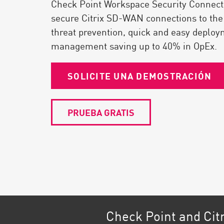
Check Point Workspace Security Connect
Endpoint
secure Citrix SD-WAN connections to the 
Navegar
threat prevention, quick and easy deploy
SaaS
management saving up to 40% in OpEx.
EXPOSURE MANAGEMENT
SOLICITE UNA DEMOSTRACIÓN
Inteligencia sobre amenazas
Exposure Prioritization
PRUEBA GRATIS
Cyber Asset Attack Surface Management
Remediación segura
IA de ThreatCloud
INFORME DE SEGURIDAD DE IA
Workforce AI Security
AI Red Teaming
Check Point and Ci
Ver productos de la A a la Z