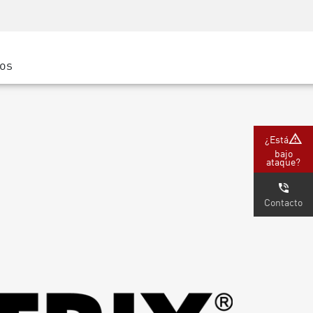
Concientización sobre seguridad
Capacitación del CISO
Academia segura
ros
atform
e
 (Partners)
¿Está
bajo
ataque?
Contacto