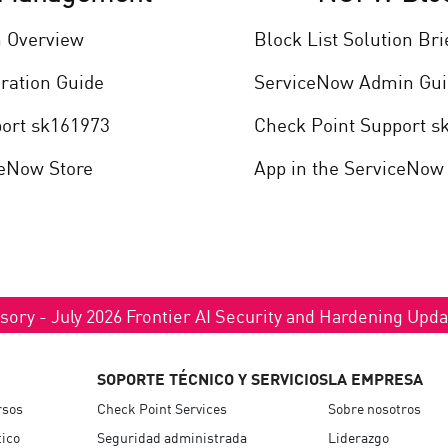
n Overview
Block List Solution Bri
ration Guide
ServiceNow Admin Gui
port sk161973
Check Point Support s
ceNow Store
App in the ServiceNow
sory - July 2026 Frontier AI Security and Hardening Upd
SOPORTE TÉCNICO Y SERVICIOS
LA EMPRESA
rsos
Check Point Services
Sobre nosotros
tico
Seguridad administrada
Liderazgo