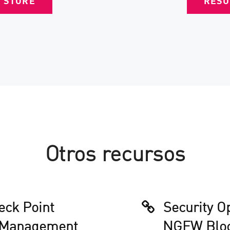
W STORE
RESU
Otros recursos
ck Point
Security O
 Management
NGFW Bloc