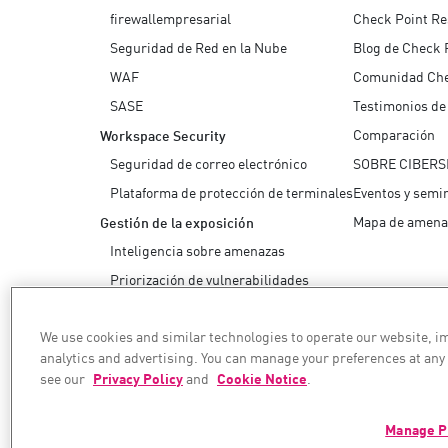
firewallempresarial
Check Point R
Seguridad de Red en la Nube
Blog de Check 
WAF
Comunidad Ch
SASE
Testimonios de 
Comparación
Workspace Security
Seguridad de correo electrónico
SOBRE CIBERS
Plataforma de protección de terminales
Eventos y semi
Mapa de amena
Gestión de la exposición
Inteligencia sobre amenazas
Priorización de vulnerabilidades
Remediación segura
We use cookies and similar technologies to operate our website, 
Informe de seguridad de IA
analytics and advertising. You can manage your preferences at any
see our
Privacy Policy
and
Cookie Notice
.
Aseguramos su transformación de IA
Manage P
©1994–2026 Check Point Software Technologies Ltd. Todos los derechos reservados.
Copyright
Política de privacidad
Configuración de cookies
Entérese de las últim