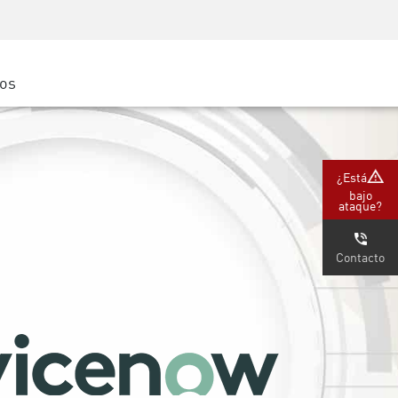
Concientización sobre seguridad
Capacitación del CISO
Academia segura
ros
atform
e
 (Partners)
¿Está
bajo
ataque?
Contacto