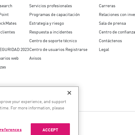
esearch
Servicios profesionales
Carreras
Point
Programas de capacitación
Relaciones con inve
eckMates
Estrategia y riesgo
Sala de prensa
clientes
Respuesta a incidentes
Centro de confianz
Centro de soporte técnico
Contáctenos
EGURIDAD 2023
Centro de usuarios Registrarse
Legal
narios web
Avisos
zas
improve your experience, and support
 time. For more information, please
references
ACCEPT
as noticias