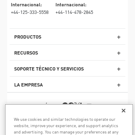
Internacional:
Internacional:
+44-125-333-5558
+44-114-478-2845
PRODUCTOS
RECURSOS
Firewall de última generación
SOPORTE TÉCNICO Y SERVICIOS
firewallempresarial
LA EMPRESA
Seguridad de Red en la Nube
WAF
SÍGANOS
SASE
Aseguramos su transformación de IA
We use cookies and similar technologies to operate our
website, improve your experience, and support analytics
©1994–2026 Check Point Software Technologies Ltd. Todos
Seguridad de correo electrónico
and advertising. You can manage your preferences at any
los derechos reservados.