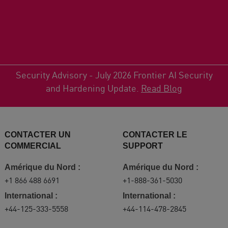
Security Advisory - July 2026 Frontier AI Security
and Hardening Update.
Read Blog
CONTACTER UN
CONTACTER LE
COMMERCIAL
SUPPORT
Amérique du Nord :
Amérique du Nord :
+1 866 488 6691
+1-888-361-5030
International :
International :
+44-125-333-5558
+44-114-478-2845