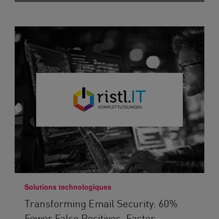
Solutions technologiques
Transforming Email Security: 60%
Fewer False Positives, Faster...