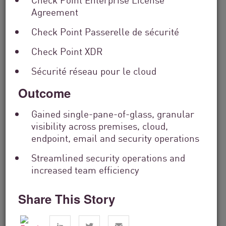
Agreement
Check Point Passerelle de sécurité
Check Point XDR
Sécurité réseau pour le cloud
Outcome
Services financiers
Gained single-pane-of-glass, granular
visibility across premises, cloud,
From Dashboard Chaos To A Single
endpoint, email and security operations
Risk Score:...
Streamlined security operations and
increased team efficiency
Lire maintenant
4 min. lire
Share This Story