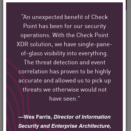
“An unexpected benefit of Check
Point has been for our security
operations. With the Check Point
Découvrez comment les
XDR solution, we have single-pane-
clients internationaux de
of-glass visibility into everything.
Check Point protègent leur
The threat detection and event
correlation has proven to be highly
environnement.
accurate and allowed us to pick up
threats we otherwise would not
Notre mission est de contribuer à la
have seen.”
sécurité des plus grandes entreprises,
des gouvernements et des fournisseurs
—Wes Farris,
Director of Information
de services du monde entier.
Security and Enterprise Architecture,