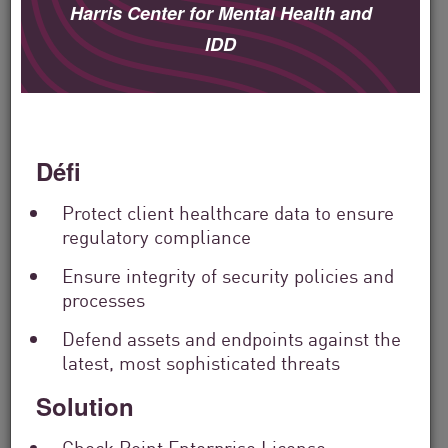
Harris Center for Mental Health and
Filter
IDD
by
Solutions
Filter
by
Industry
Défi
Filter
by
Location
Protect client healthcare data to ensure
Search
regulatory compliance
by
Keyword
Ensure integrity of security policies and
processes
Defend assets and endpoints against the
latest, most sophisticated threats
Solution
Check Point Enterprise License