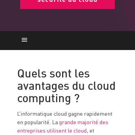
Avantages
Protection des charges de travail
Quels sont les
Investissement dans le cloud
avantages du cloud
computing ?
L’informatique cloud gagne rapidement
en popularité. La
grande majorité des
entreprises utilisent le cloud
, et