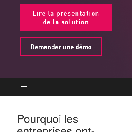
Lire la présentation
de la solution
Demander une démo
LES BESOINS
The Process
Pourquoi les
CAPACITÉS
entreprises ont-