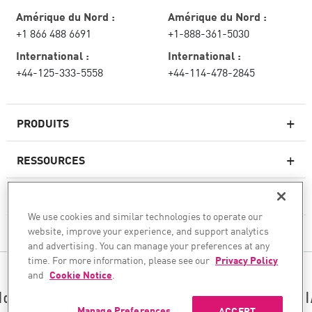
Amérique du Nord :
Amérique du Nord :
+1 866 488 6691
+1-888-361-5030
International :
International :
+44-125-333-5558
+44-114-478-2845
PRODUITS
RESSOURCES
Pare-feux de nouvelle génération
SERVICES ET SUPPORT
Entreprise pare-feu
We use cookies and similar technologies to operate our
website, improve your experience, and support analytics
CHECK POINT
Sécurité réseau pour le cloud
and advertising. You can manage your preferences at any
WAF
time. For more information, please see our
Privacy Policy
SUIVEZ-NOUS
and
Cookie Notice
.
SASE
Nous sécurisons votre transformation en matière d’I
Manage Preferences
ACCEPT